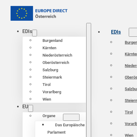
EDIs
EDIs
Burgenland
Burgen
Kärnten
Kärnte
Niederösterreich
Oberösterreich
Nieder
Salzburg
Oberös
Steiermark
Tirol
Salzbu
Vorarlberg
Wien
Steier
EU
Tirol
Organe
Vorarl
Das Europäische
Parlament
Wien