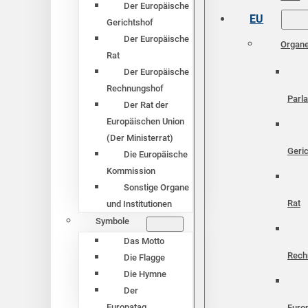
Der Europäische
EU
Gerichtshof
Der Europäische
Organ
Rat
Der Europäische
Rechnungshof
Parl
Der Rat der
Europäischen Union
(Der Ministerrat)
Geri
Die Europäische
Kommission
Sonstige Organe
Rat
und Institutionen
Symbole
Das Motto
Rech
Die Flagge
Die Hymne
Der
Europatag
Euro