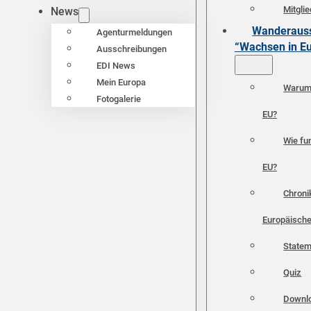
Mitgli
News
Wanderauss
Agenturmeldungen
“Wachsen in E
Ausschreibungen
EDI News
Mein Europa
Warum 
Fotogalerie
EU?
Wie fun
EU?
Chroni
Europäische
Statem
Quiz
Downl