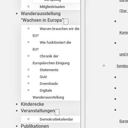
Mitgliedstaaten
(Der 
Wanderausstellung
“Wachsen in Europa”
Warum brauchen wir die
Komm
EU?
Wie funktioniert die
EU?
und I
Chronik der
Europäischen Einigung
Symbo
Statements
Quiz
Downloads
Digitale
Wanderausstellung
Kinderecke
Veranstaltungen
Demokratiekalendar
Euro
Publikationen