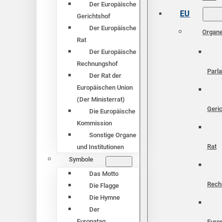
Der Europäische
EU
Gerichtshof
Der Europäische
Organ
Rat
Der Europäische
Rechnungshof
Parl
Der Rat der
Europäischen Union
(Der Ministerrat)
Geri
Die Europäische
Kommission
Sonstige Organe
Rat
und Institutionen
Symbole
Das Motto
Rech
Die Flagge
Die Hymne
Der
Europatag
Euro