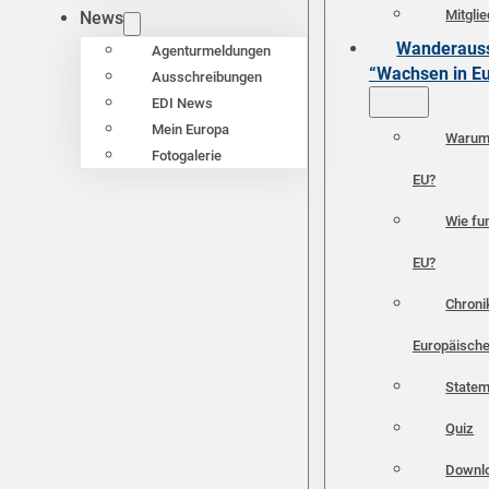
Mitgli
News
Wanderauss
Agenturmeldungen
“Wachsen in E
Ausschreibungen
EDI News
Mein Europa
Warum 
Fotogalerie
EU?
Wie fun
EU?
Chroni
Europäische
Statem
Quiz
Downl