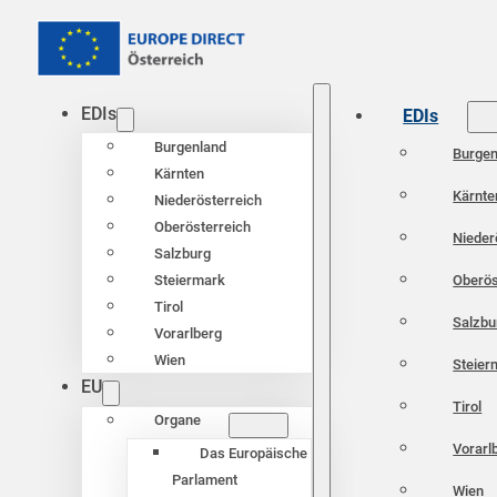
EDIs
EDIs
Burgenland
Burgen
Kärnten
Kärnte
Niederösterreich
Oberösterreich
Nieder
Salzburg
Oberös
Steiermark
Tirol
Salzbu
Vorarlberg
Wien
Steier
EU
Tirol
Organe
Vorarl
Das Europäische
Parlament
Wien