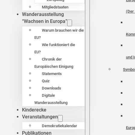
Mitgliedstaaten
(Der 
Wanderausstellung
“Wachsen in Europa”
Warum brauchen wir die
Komm
EU?
Wie funktioniert die
EU?
und I
Chronik der
Europäischen Einigung
Symbo
Statements
Quiz
Downloads
Digitale
Wanderausstellung
Kinderecke
Veranstaltungen
Demokratiekalendar
Euro
Publikationen