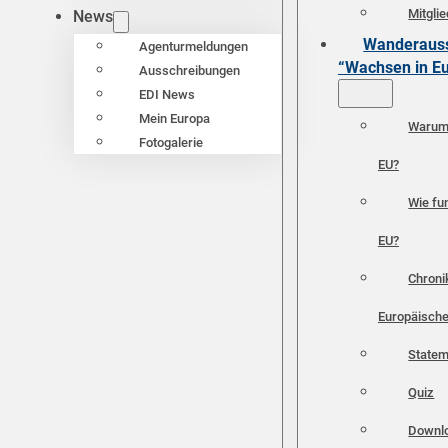
Mitgli
News
Wanderauss
Agenturmeldungen
“Wachsen in E
Ausschreibungen
EDI News
Mein Europa
Warum 
Fotogalerie
EU?
Wie fun
EU?
Chroni
Europäische
Statem
Quiz
Downl