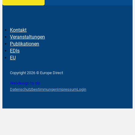
Kontakt
Veranstaltungen
Publikationen
EDIs
EU
Follow us on Facebook
Follow us on Instagram
Follow us on YouTube
Copyright 2026 © Europe Direct
Webdesign by qlp
Datenschutzbestimmungen
Impressum
Login