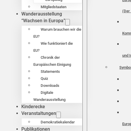
Mitgliedstaaten
(Der 
Wanderausstellung
“Wachsen in Europa”
Warum brauchen wir die
Komm
EU?
Wie funktioniert die
EU?
und I
Chronik der
Europäischen Einigung
Symbo
Statements
Quiz
Downloads
Digitale
Wanderausstellung
Kinderecke
Veranstaltungen
Demokratiekalendar
Euro
Publikationen