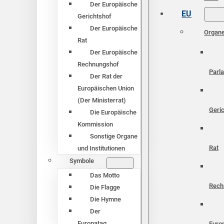
Der Europäische
EU
Gerichtshof
Der Europäische
Organ
Rat
Der Europäische
Rechnungshof
Parl
Der Rat der
Europäischen Union
(Der Ministerrat)
Geri
Die Europäische
Kommission
Sonstige Organe
Rat
und Institutionen
Symbole
Das Motto
Rech
Die Flagge
Die Hymne
Der
Europatag
Euro