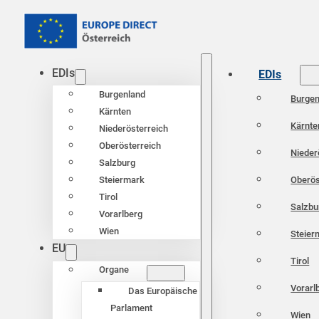
EDIs
EDIs
Burgenland
Burgen
Kärnten
Kärnte
Niederösterreich
Oberösterreich
Nieder
Salzburg
Oberös
Steiermark
Tirol
Salzbu
Vorarlberg
Wien
Steier
EU
Tirol
Organe
Vorarl
Das Europäische
Parlament
Wien