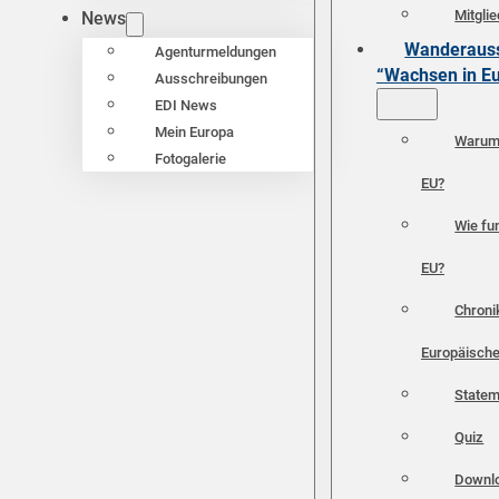
Mitgli
News
Wanderauss
Agenturmeldungen
“Wachsen in E
Ausschreibungen
EDI News
Mein Europa
Warum 
Fotogalerie
EU?
Wie fun
EU?
Chroni
Europäische
Statem
Quiz
Downl