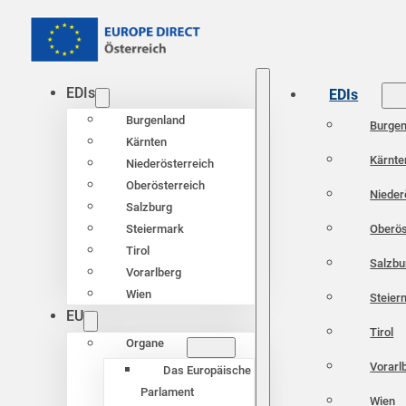
EDIs
EDIs
Burgenland
Burgen
Kärnten
Kärnte
Niederösterreich
Oberösterreich
Nieder
Salzburg
Oberös
Steiermark
Tirol
Salzbu
Vorarlberg
Wien
Steier
EU
Tirol
Organe
Vorarl
Das Europäische
Parlament
Wien