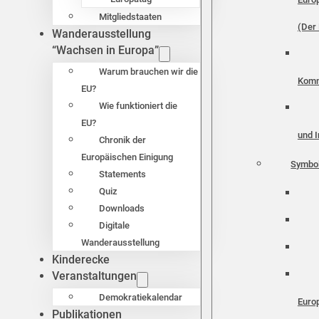
Mitgliedstaaten
(Der 
Wanderausstellung
“Wachsen in Europa”
Warum brauchen wir die
Komm
EU?
Wie funktioniert die
EU?
und I
Chronik der
Europäischen Einigung
Symbo
Statements
Quiz
Downloads
Digitale
Wanderausstellung
Kinderecke
Veranstaltungen
Demokratiekalendar
Euro
Publikationen