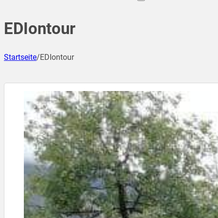
EDIontour
Startseite
/
EDIontour