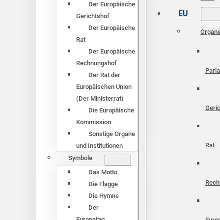
Der Europäische
EU
Gerichtshof
Der Europäische
Organ
Rat
Der Europäische
Rechnungshof
Parl
Der Rat der
Europäischen Union
(Der Ministerrat)
Geri
Die Europäische
Kommission
Sonstige Organe
Rat
und Institutionen
Symbole
Das Motto
Rech
Die Flagge
Die Hymne
Der
Europatag
Euro