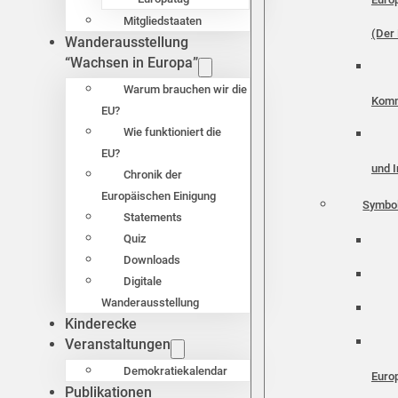
Mitgliedstaaten
(Der 
Wanderausstellung
“Wachsen in Europa”
Warum brauchen wir die
Komm
EU?
Wie funktioniert die
EU?
und I
Chronik der
Europäischen Einigung
Symbo
Statements
Quiz
Downloads
Digitale
Wanderausstellung
Kinderecke
Veranstaltungen
Demokratiekalendar
Euro
Publikationen