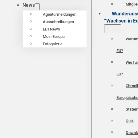
Mitgli
News
Wanderauss
Agenturmeldungen
“Wachsen in E
Ausschreibungen
EDI News
Mein Europa
Warum 
Fotogalerie
EU?
Wie fun
EU?
Chroni
Europäische
Statem
Quiz
Downl