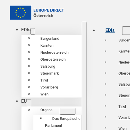
EDIs
EDIs
Burgenland
Burgen
Kärnten
Kärnte
Niederösterreich
Oberösterreich
Nieder
Salzburg
Oberös
Steiermark
Tirol
Salzbu
Vorarlberg
Wien
Steier
EU
Tirol
Organe
Vorarl
Das Europäische
Parlament
Wien