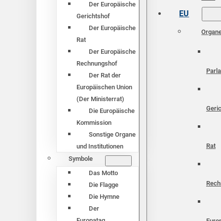
Der Europäische
EU
Gerichtshof
Der Europäische
Organ
Rat
Der Europäische
Rechnungshof
Parl
Der Rat der
Europäischen Union
(Der Ministerrat)
Geri
Die Europäische
Kommission
Sonstige Organe
Rat
und Institutionen
Symbole
Das Motto
Rech
Die Flagge
Die Hymne
Der
Europatag
Euro