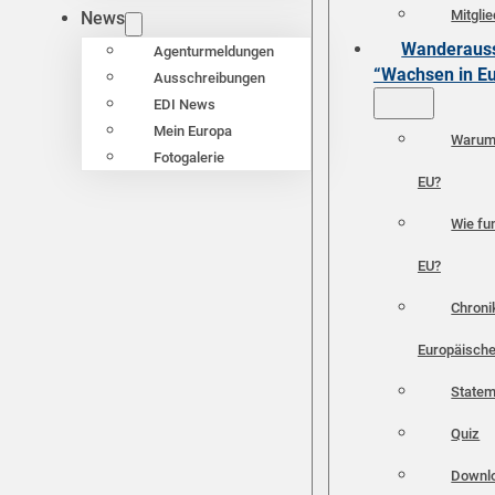
Mitgli
News
Wanderauss
Agenturmeldungen
“Wachsen in E
Ausschreibungen
EDI News
Mein Europa
Warum 
Fotogalerie
EU?
Wie fun
EU?
Chroni
Europäische
Statem
Quiz
Downl