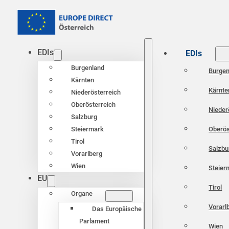
EDIs
EDIs
Burgenland
Burgen
Kärnten
Kärnte
Niederösterreich
Oberösterreich
Nieder
Salzburg
Oberös
Steiermark
Tirol
Salzbu
Vorarlberg
Wien
Steier
EU
Tirol
Organe
Vorarl
Das Europäische
Parlament
Wien