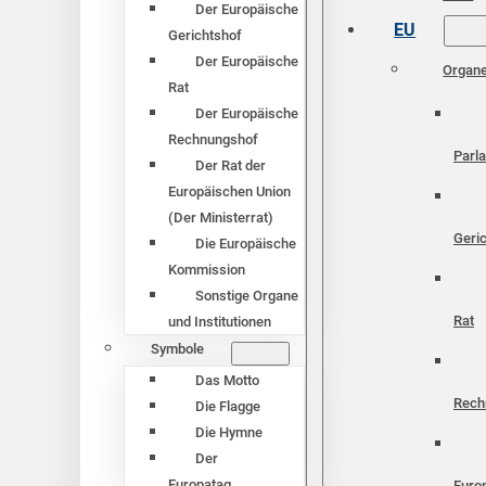
Der Europäische
EU
Gerichtshof
Der Europäische
Organ
Rat
Der Europäische
Rechnungshof
Parl
Der Rat der
Europäischen Union
(Der Ministerrat)
Geri
Die Europäische
Kommission
Sonstige Organe
Rat
und Institutionen
Symbole
Das Motto
Rech
Die Flagge
Die Hymne
Der
Europatag
Euro