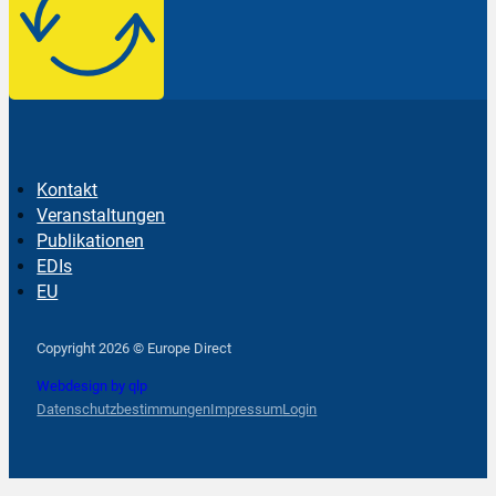
Kontakt
Veranstaltungen
Publikationen
EDIs
EU
Follow us on Facebook
Follow us on Instagram
Follow us on YouTube
Copyright 2026 © Europe Direct
Webdesign by qlp
Datenschutzbestimmungen
Impressum
Login