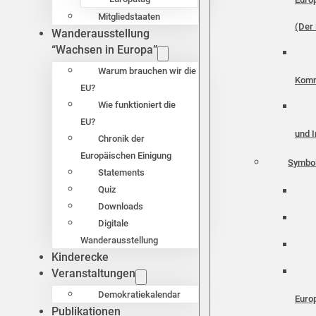
Mitgliedstaaten
(Der 
Wanderausstellung
“Wachsen in Europa”
Warum brauchen wir die
Komm
EU?
Wie funktioniert die
EU?
und I
Chronik der
Europäischen Einigung
Symbo
Statements
Quiz
Downloads
Digitale
Wanderausstellung
Kinderecke
Veranstaltungen
Demokratiekalendar
Euro
Publikationen