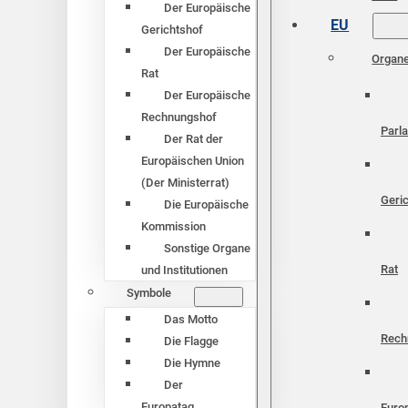
Der Europäische
EU
Gerichtshof
Der Europäische
Organ
Rat
Der Europäische
Rechnungshof
Parl
Der Rat der
Europäischen Union
(Der Ministerrat)
Geri
Die Europäische
Kommission
Sonstige Organe
Rat
und Institutionen
Symbole
Das Motto
Rech
Die Flagge
Die Hymne
Der
Europatag
Euro