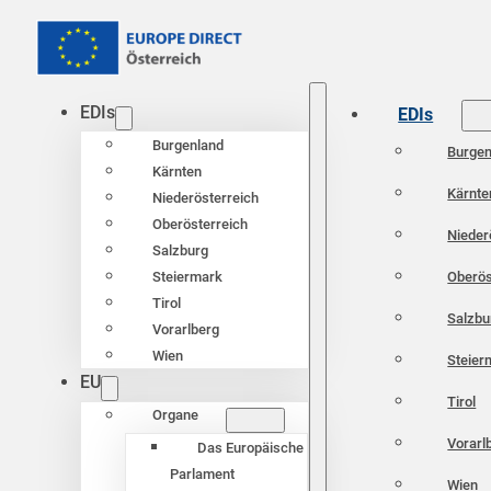
EDIs
EDIs
Burgenland
Burgen
Kärnten
Kärnte
Niederösterreich
Oberösterreich
Nieder
Salzburg
Oberös
Steiermark
Tirol
Salzbu
Vorarlberg
Wien
Steier
EU
Tirol
Organe
Vorarl
Das Europäische
Parlament
Wien