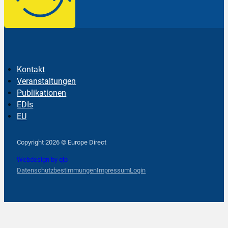
Kontakt
Veranstaltungen
Publikationen
EDIs
EU
Follow us on Facebook
Follow us on Instagram
Follow us on YouTube
Copyright 2026 © Europe Direct
Webdesign by qlp
Datenschutzbestimmungen
Impressum
Login