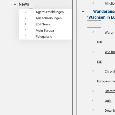
Mitgli
News
Wanderauss
Agenturmeldungen
“Wachsen in E
Ausschreibungen
EDI News
Mein Europa
Warum 
Fotogalerie
EU?
Wie fun
EU?
Chroni
Europäische
Statem
Quiz
Downl