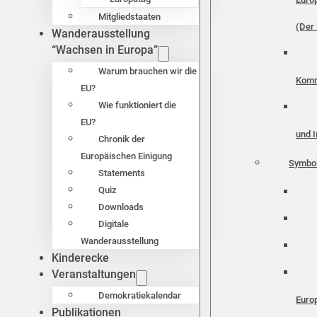
Mitgliedstaaten
(Der 
Wanderausstellung
“Wachsen in Europa”
Warum brauchen wir die
Komm
EU?
Wie funktioniert die
EU?
und I
Chronik der
Europäischen Einigung
Symbo
Statements
Quiz
Downloads
Digitale
Wanderausstellung
Kinderecke
Veranstaltungen
Demokratiekalendar
Euro
Publikationen