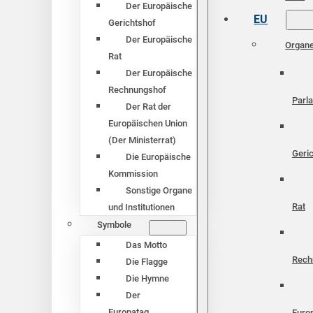
Der Europäische
EU
Gerichtshof
Der Europäische
Organ
Rat
Der Europäische
Rechnungshof
Parl
Der Rat der
Europäischen Union
(Der Ministerrat)
Geri
Die Europäische
Kommission
Sonstige Organe
Rat
und Institutionen
Symbole
Das Motto
Rech
Die Flagge
Die Hymne
Der
Europatag
Euro