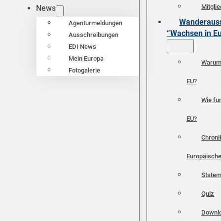
Mitgli
News
Wanderauss
Agenturmeldungen
“Wachsen in E
Ausschreibungen
EDI News
Mein Europa
Warum 
Fotogalerie
EU?
Wie fun
EU?
Chroni
Europäische
Statem
Quiz
Downl