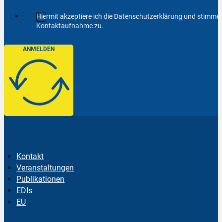
Hiermit akzeptiere ich die Datenschutzerklärung und stimm
Kontaktaufnahme zu.
ANMELDEN
Kontakt
Veranstaltungen
Publikationen
EDIs
EU
Follow us on Facebook
Follow us on Instagram
Follow us on YouTube