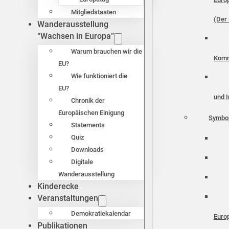
Mitgliedstaaten
(Der 
Wanderausstellung
“Wachsen in Europa”
Warum brauchen wir die
Komm
EU?
Wie funktioniert die
EU?
und I
Chronik der
Europäischen Einigung
Symbo
Statements
Quiz
Downloads
Digitale
Wanderausstellung
Kinderecke
Veranstaltungen
Demokratiekalendar
Euro
Publikationen