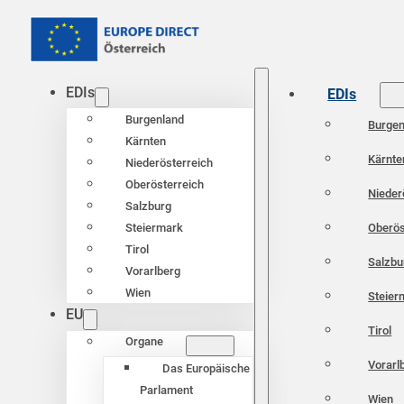
EDIs
EDIs
Burgenland
Burgen
Kärnten
Kärnte
Niederösterreich
Oberösterreich
Nieder
Salzburg
Oberös
Steiermark
Tirol
Salzbu
Vorarlberg
Wien
Steier
EU
Tirol
Organe
Vorarl
Das Europäische
Parlament
Wien