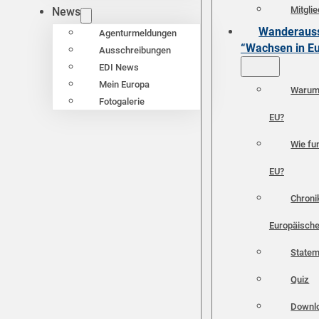
Mitgli
News
Wanderauss
Agenturmeldungen
“Wachsen in E
Ausschreibungen
EDI News
Mein Europa
Warum 
Fotogalerie
EU?
Wie fun
EU?
Chroni
Europäische
Statem
Quiz
Downl