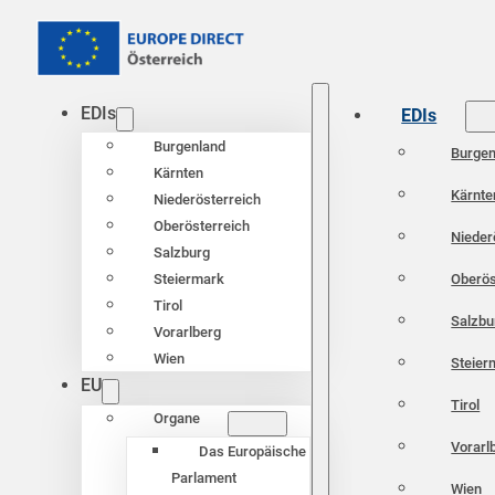
EDIs
EDIs
Burgenland
Burgen
Kärnten
Kärnte
Niederösterreich
Oberösterreich
Nieder
Salzburg
Oberös
Steiermark
Tirol
Salzbu
Vorarlberg
Wien
Steier
EU
Tirol
Organe
Vorarl
Das Europäische
Parlament
Wien