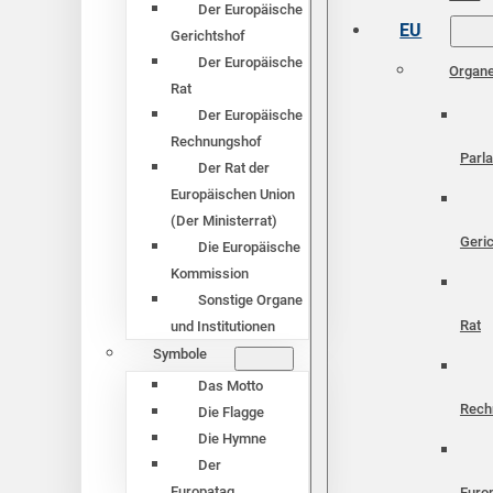
Der Europäische
EU
Gerichtshof
Der Europäische
Organ
Rat
Der Europäische
Rechnungshof
Parl
Der Rat der
Europäischen Union
(Der Ministerrat)
Geri
Die Europäische
Kommission
Sonstige Organe
Rat
und Institutionen
Symbole
Das Motto
Rech
Die Flagge
Die Hymne
Der
Europatag
Euro