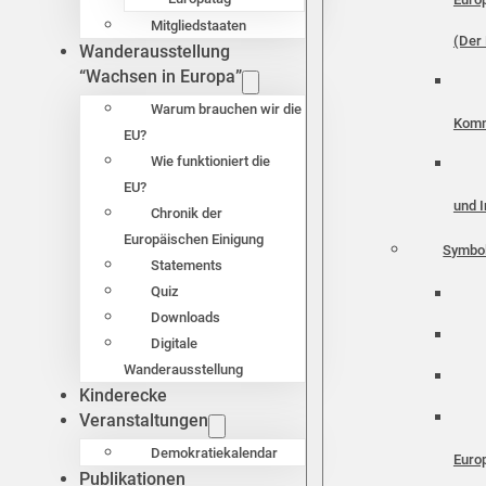
Mitgliedstaaten
(Der 
Wanderausstellung
“Wachsen in Europa”
Warum brauchen wir die
Komm
EU?
Wie funktioniert die
EU?
und I
Chronik der
Europäischen Einigung
Symbo
Statements
Quiz
Downloads
Digitale
Wanderausstellung
Kinderecke
Veranstaltungen
Demokratiekalendar
Euro
Publikationen