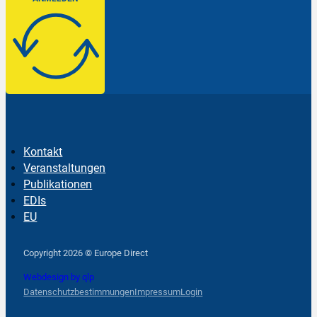
Kontakt
Veranstaltungen
Publikationen
EDIs
EU
Follow us on Facebook
Follow us on Instagram
Follow us on YouTube
Copyright 2026 © Europe Direct
Webdesign by qlp
Datenschutzbestimmungen
Impressum
Login