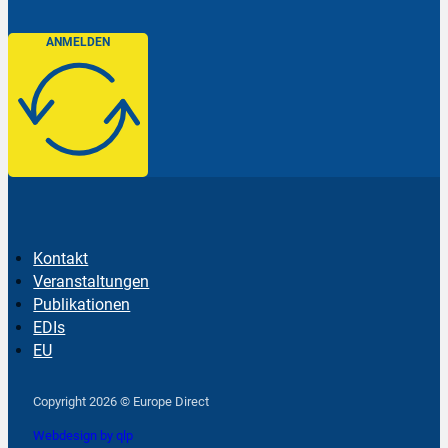
ANMELDEN
Kontakt
Veranstaltungen
Publikationen
EDIs
EU
Follow us on Facebook
Follow us on Instagram
Follow us on YouTube
Copyright 2026 © Europe Direct
Webdesign by qlp