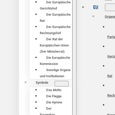
Der Europäische
EU
Gerichtshof
Der Europäische
Organ
Rat
Der Europäische
Rechnungshof
Parl
Der Rat der
Europäischen Union
(Der Ministerrat)
Geri
Die Europäische
Kommission
Sonstige Organe
Rat
und Institutionen
Symbole
Das Motto
Rech
Die Flagge
Die Hymne
Der
Europatag
Euro