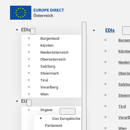
EDIs
EDIs
Burgenland
Burgen
Kärnten
Kärnte
Niederösterreich
Oberösterreich
Nieder
Salzburg
Oberös
Steiermark
Tirol
Salzbu
Vorarlberg
Wien
Steier
EU
Tirol
Organe
Vorarl
Das Europäische
Parlament
Wien