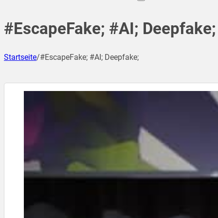
#EscapeFake; #AI; Deepfake;
Startseite
/
#EscapeFake; #AI; Deepfake;