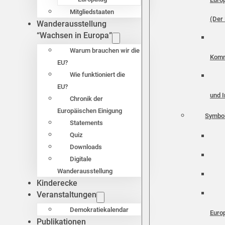
Mitgliedstaaten
(Der 
Wanderausstellung
“Wachsen in Europa”
Warum brauchen wir die
Komm
EU?
Wie funktioniert die
EU?
und I
Chronik der
Europäischen Einigung
Symbo
Statements
Quiz
Downloads
Digitale
Wanderausstellung
Kinderecke
Veranstaltungen
Demokratiekalendar
Euro
Publikationen