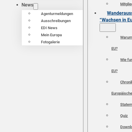
Mitgli
News
Wanderauss
Agenturmeldungen
“Wachsen in E
Ausschreibungen
EDI News
Mein Europa
Warum 
Fotogalerie
EU?
Wie fun
EU?
Chroni
Europäische
Statem
Quiz
Downl