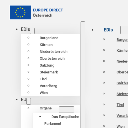
EDIs
EDIs
Burgenland
Burgen
Kärnten
Kärnte
Niederösterreich
Oberösterreich
Nieder
Salzburg
Oberös
Steiermark
Tirol
Salzbu
Vorarlberg
Wien
Steier
EU
Tirol
Organe
Vorarl
Das Europäische
Parlament
Wien