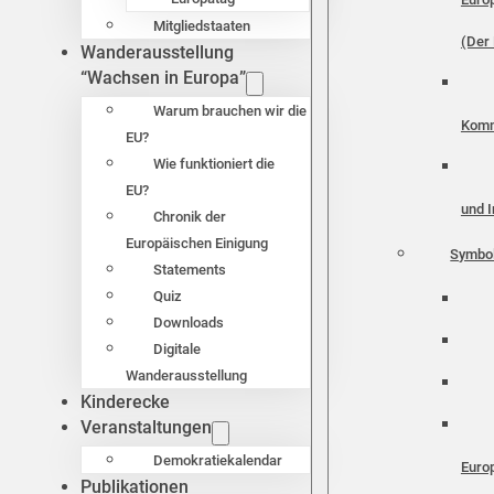
Mitgliedstaaten
(Der 
Wanderausstellung
“Wachsen in Europa”
Warum brauchen wir die
Komm
EU?
Wie funktioniert die
EU?
und I
Chronik der
Europäischen Einigung
Symbo
Statements
Quiz
Downloads
Digitale
Wanderausstellung
Kinderecke
Veranstaltungen
Demokratiekalendar
Euro
Publikationen