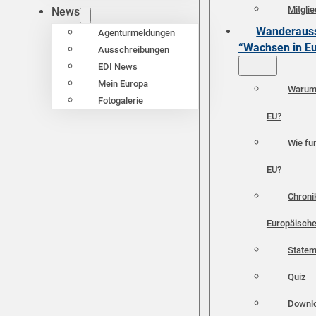
Mitgli
News
Wanderauss
Agenturmeldungen
“Wachsen in E
Ausschreibungen
EDI News
Mein Europa
Warum 
Fotogalerie
EU?
Wie fun
EU?
Chroni
Europäische
Statem
Quiz
Downl