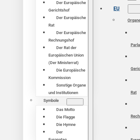
Der Europäische
EU
Gerichtshof
Der Europäische
Organ
Rat
Der Europäische
Rechnungshof
Parl
Der Rat der
Europäischen Union
(Der Ministerrat)
Geri
Die Europäische
Kommission
Sonstige Organe
Rat
und Institutionen
Symbole
Das Motto
Rech
Die Flagge
Die Hymne
Der
Europatag
Euro