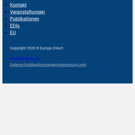
Kontakt
Veranstaltungen
Publikationen
EDIs
EU
Follow us on Facebook
Follow us on Instagram
Follow us on YouTube
Copyright 2026 © Europe Direct
Webdesign by qlp
Datenschutzbestimmungen
Impressum
Login