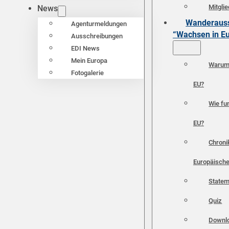
Mitgli
News
Wanderauss
Agenturmeldungen
“Wachsen in E
Ausschreibungen
EDI News
Mein Europa
Warum 
Fotogalerie
EU?
Wie fun
EU?
Chroni
Europäische
Statem
Quiz
Downl