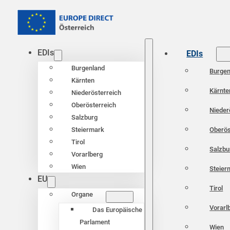
EDIs
EDIs
Burgenland
Burgen
Kärnten
Kärnte
Niederösterreich
Oberösterreich
Nieder
Salzburg
Oberös
Steiermark
Tirol
Salzbu
Vorarlberg
Wien
Steier
EU
Tirol
Organe
Vorarl
Das Europäische
Parlament
Wien