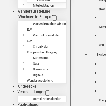
Mitgliedstaaten
(Der 
Wanderausstellung
“Wachsen in Europa”
Warum brauchen wir die
Komm
EU?
Wie funktioniert die
EU?
und I
Chronik der
Europäischen Einigung
Symbo
Statements
Quiz
Downloads
Digitale
Wanderausstellung
Kinderecke
Veranstaltungen
Demokratiekalendar
Euro
Publikationen