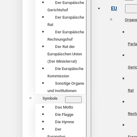
Der Europäische
EU
Gerichtshof
Der Europäische
Organ
Rat
Der Europäische
Rechnungshof
Parl
Der Rat der
Europäischen Union
(Der Ministerrat)
Geri
Die Europäische
Kommission
Sonstige Organe
Rat
und Institutionen
Symbole
Das Motto
Rech
Die Flagge
Die Hymne
Der
Europatag
Euro