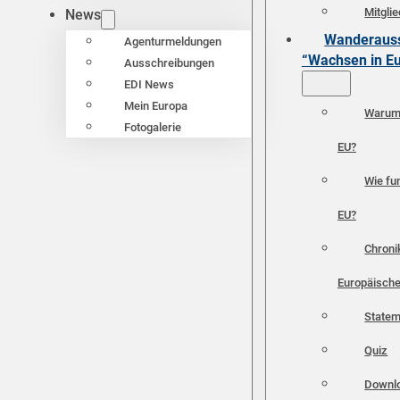
Mitgli
News
Wanderauss
Agenturmeldungen
“Wachsen in E
Ausschreibungen
EDI News
Mein Europa
Warum 
Fotogalerie
EU?
Wie fun
EU?
Chroni
Europäische
Statem
Quiz
Downl