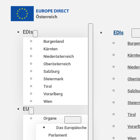
EDIs
EDIs
Burgenland
Burgen
Kärnten
Kärnte
Niederösterreich
Oberösterreich
Nieder
Salzburg
Oberös
Steiermark
Tirol
Salzbu
Vorarlberg
Wien
Steier
EU
Tirol
Organe
Vorarl
Das Europäische
Parlament
Wien