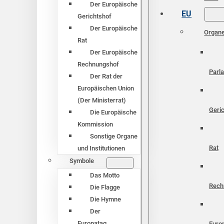
Der Europäische
EU
Gerichtshof
Der Europäische
Organ
Rat
Der Europäische
Rechnungshof
Parl
Der Rat der
Europäischen Union
(Der Ministerrat)
Geri
Die Europäische
Kommission
Sonstige Organe
Rat
und Institutionen
Symbole
Das Motto
Rech
Die Flagge
Die Hymne
Der
Europatag
Euro