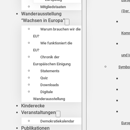
Mitgliedstaaten
(Der 
Wanderausstellung
“Wachsen in Europa”
Warum brauchen wir die
Komm
EU?
Wie funktioniert die
EU?
und I
Chronik der
Europäischen Einigung
Symbo
Statements
Quiz
Downloads
Digitale
Wanderausstellung
Kinderecke
Veranstaltungen
Demokratiekalendar
Euro
Publikationen