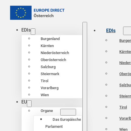
EDIs
EDIs
Burgenland
Burgen
Kärnten
Kärnte
Niederösterreich
Oberösterreich
Nieder
Salzburg
Oberös
Steiermark
Tirol
Salzbu
Vorarlberg
Wien
Steier
EU
Tirol
Organe
Vorarl
Das Europäische
Parlament
Wien