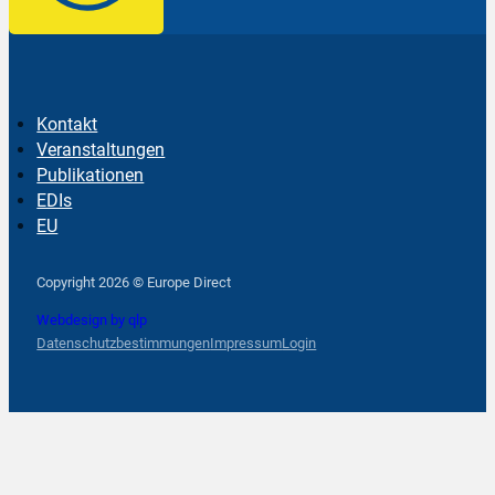
Kontakt
Veranstaltungen
Publikationen
EDIs
EU
Follow us on Facebook
Follow us on Instagram
Follow us on YouTube
Copyright 2026 © Europe Direct
Webdesign by qlp
Datenschutzbestimmungen
Impressum
Login