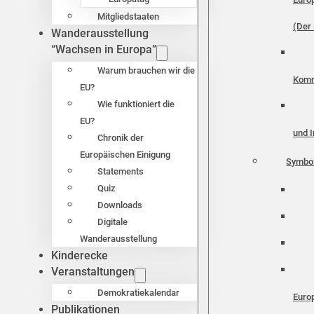
Mitgliedstaaten
(Der 
Wanderausstellung
“Wachsen in Europa”
Warum brauchen wir die
Komm
EU?
Wie funktioniert die
EU?
und I
Chronik der
Europäischen Einigung
Symbo
Statements
Quiz
Downloads
Digitale
Wanderausstellung
Kinderecke
Veranstaltungen
Demokratiekalendar
Euro
Publikationen