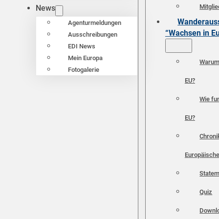
Mitgli
News
Wanderauss
Agenturmeldungen
“Wachsen in E
Ausschreibungen
EDI News
Mein Europa
Warum 
Fotogalerie
EU?
Wie fun
EU?
Chroni
Europäische
Statem
Quiz
Downl