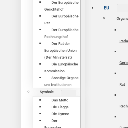
Der Europäische
EU
Gerichtshof
Der Europäische
Organ
Rat
Der Europäische
Rechnungshof
Parl
Der Rat der
Europäischen Union
(Der Ministerrat)
Geri
Die Europäische
Kommission
Sonstige Organe
Rat
und Institutionen
Symbole
Das Motto
Rech
Die Flagge
Die Hymne
Der
Europatag
Euro