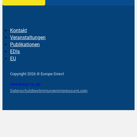
Kontakt
Veranstaltungen
Publikationen
EDIs
EU
Follow us on Facebook
Follow us on Instagram
Follow us on YouTube
Copyright 2026 © Europe Direct
Webdesign by qlp
Datenschutzbestimmungen
Impressum
Login