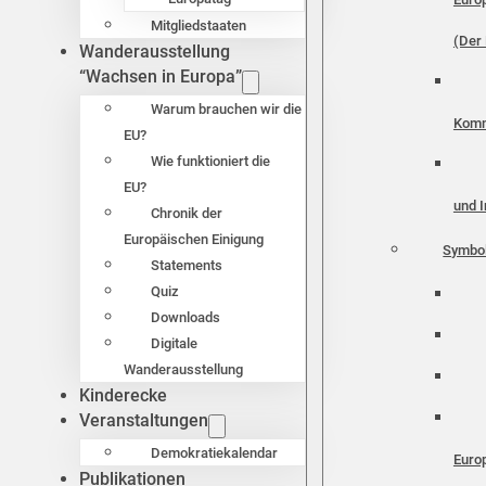
Mitgliedstaaten
(Der 
Wanderausstellung
“Wachsen in Europa”
Warum brauchen wir die
Komm
EU?
Wie funktioniert die
EU?
und I
Chronik der
Europäischen Einigung
Symbo
Statements
Quiz
Downloads
Digitale
Wanderausstellung
Kinderecke
Veranstaltungen
Demokratiekalendar
Euro
Publikationen