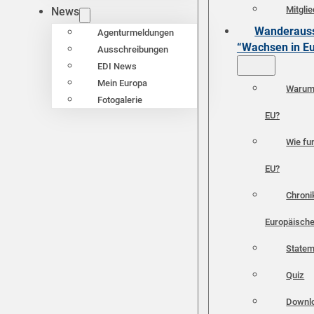
Mitgli
News
Wanderauss
Agenturmeldungen
“Wachsen in E
Ausschreibungen
EDI News
Mein Europa
Warum 
Fotogalerie
EU?
Wie fun
EU?
Chroni
Europäische
Statem
Quiz
Downl