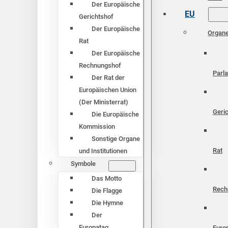
Der Europäische
EU
Gerichtshof
Der Europäische
Organ
Rat
Der Europäische
Rechnungshof
Parl
Der Rat der
Europäischen Union
(Der Ministerrat)
Geri
Die Europäische
Kommission
Sonstige Organe
Rat
und Institutionen
Symbole
Das Motto
Rech
Die Flagge
Die Hymne
Der
Europatag
Euro