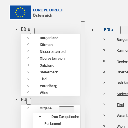
EDIs
EDIs
Burgenland
Burgen
Kärnten
Kärnte
Niederösterreich
Oberösterreich
Nieder
Salzburg
Oberös
Steiermark
Tirol
Salzbu
Vorarlberg
Wien
Steier
EU
Tirol
Organe
Vorarl
Das Europäische
Parlament
Wien