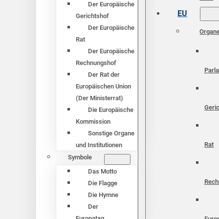
Der Europäische
EU
Gerichtshof
Der Europäische
Organ
Rat
Der Europäische
Rechnungshof
Parl
Der Rat der
Europäischen Union
(Der Ministerrat)
Geri
Die Europäische
Kommission
Sonstige Organe
Rat
und Institutionen
Symbole
Das Motto
Rech
Die Flagge
Die Hymne
Der
Europatag
Euro