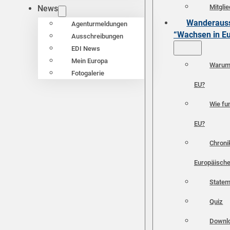
Mitgli
News
Wanderauss
Agenturmeldungen
“Wachsen in E
Ausschreibungen
EDI News
Mein Europa
Warum 
Fotogalerie
EU?
Wie fun
EU?
Chroni
Europäische
Statem
Quiz
Downl