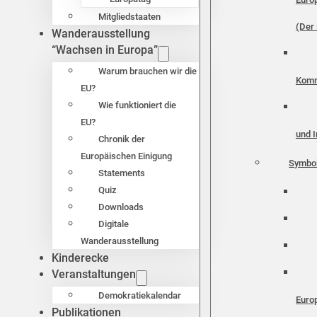
Mitgliedstaaten
(Der 
Wanderausstellung
“Wachsen in Europa”
Warum brauchen wir die
Komm
EU?
Wie funktioniert die
EU?
und I
Chronik der
Europäischen Einigung
Symbo
Statements
Quiz
Downloads
Digitale
Wanderausstellung
Kinderecke
Veranstaltungen
Demokratiekalendar
Euro
Publikationen