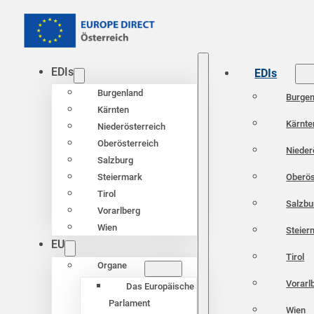
EDIs
EDIs
Burgenland
Burgen
Kärnten
Kärnte
Niederösterreich
Oberösterreich
Nieder
Salzburg
Oberös
Steiermark
Tirol
Salzbu
Vorarlberg
Wien
Steier
EU
Tirol
Organe
Vorarl
Das Europäische
Parlament
Wien