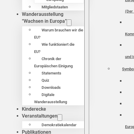
Mitgliedstaaten
(Der 
Wanderausstellung
“Wachsen in Europa”
Warum brauchen wir die
Komm
EU?
Wie funktioniert die
EU?
und I
Chronik der
Europäischen Einigung
Symbo
Statements
Quiz
Downloads
Digitale
Wanderausstellung
Kinderecke
Veranstaltungen
Demokratiekalendar
Euro
Publikationen