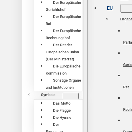
Der Europäische
EU
Gerichtshof
Der Europäische
Organ
Rat
Der Europäische
Rechnungshof
Parl
Der Rat der
Europäischen Union
(Der Ministerrat)
Geri
Die Europäische
Kommission
Sonstige Organe
Rat
und Institutionen
Symbole
Das Motto
Rech
Die Flagge
Die Hymne
Der
Europatag
Euro