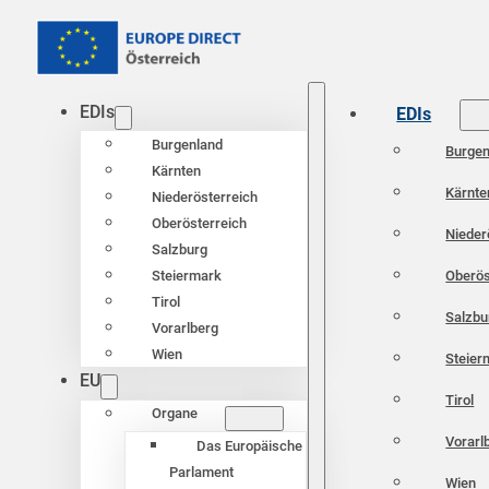
EDIs
EDIs
Burgenland
Burgen
Kärnten
Kärnte
Niederösterreich
Oberösterreich
Nieder
Salzburg
Oberös
Steiermark
Tirol
Salzbu
Vorarlberg
Wien
Steier
EU
Tirol
Organe
Vorarl
Das Europäische
Parlament
Wien