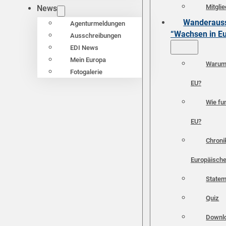
Mitgli
News
Wanderauss
Agenturmeldungen
“Wachsen in E
Ausschreibungen
EDI News
Mein Europa
Warum 
Fotogalerie
EU?
Wie fun
EU?
Chroni
Europäische
Statem
Quiz
Downl