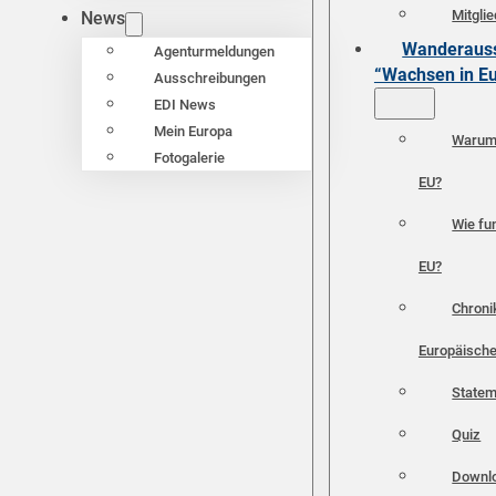
Mitgli
News
Wanderauss
Agenturmeldungen
“Wachsen in E
Ausschreibungen
EDI News
Mein Europa
Warum 
Fotogalerie
EU?
Wie fun
EU?
Chroni
Europäische
Statem
Quiz
Downl