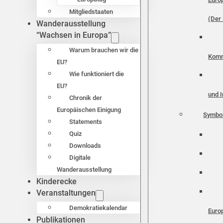
Mitgliedstaaten
(Der 
Wanderausstellung
“Wachsen in Europa”
Warum brauchen wir die
Komm
EU?
Wie funktioniert die
EU?
und I
Chronik der
Europäischen Einigung
Symbo
Statements
Quiz
Downloads
Digitale
Wanderausstellung
Kinderecke
Veranstaltungen
Demokratiekalendar
Euro
Publikationen