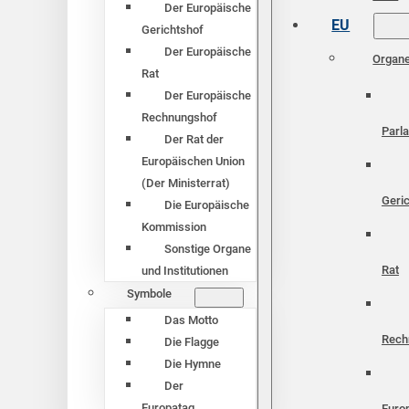
Der Europäische
EU
Gerichtshof
Der Europäische
Organ
Rat
Der Europäische
Rechnungshof
Parl
Der Rat der
Europäischen Union
(Der Ministerrat)
Geri
Die Europäische
Kommission
Sonstige Organe
Rat
und Institutionen
Symbole
Das Motto
Rech
Die Flagge
Die Hymne
Der
Europatag
Euro