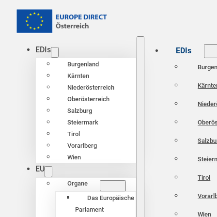
EDIs
EDIs
Burgenland
Burgen
Kärnten
Kärnte
Niederösterreich
Oberösterreich
Nieder
Salzburg
Oberös
Steiermark
Tirol
Salzbu
Vorarlberg
Wien
Steier
EU
Tirol
Organe
Vorarl
Das Europäische
Parlament
Wien