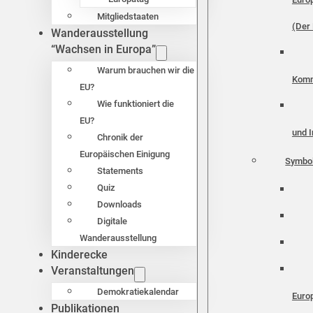
Mitgliedstaaten
(Der 
Wanderausstellung
“Wachsen in Europa”
Warum brauchen wir die
Komm
EU?
Wie funktioniert die
EU?
und I
Chronik der
Europäischen Einigung
Symbo
Statements
Quiz
Downloads
Digitale
Wanderausstellung
Kinderecke
Veranstaltungen
Demokratiekalendar
Euro
Publikationen