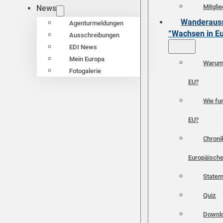
Mitgli
News
Wanderauss
Agenturmeldungen
“Wachsen in E
Ausschreibungen
EDI News
Mein Europa
Warum 
Fotogalerie
EU?
Wie fun
EU?
Chroni
Europäische
Statem
Quiz
Downl