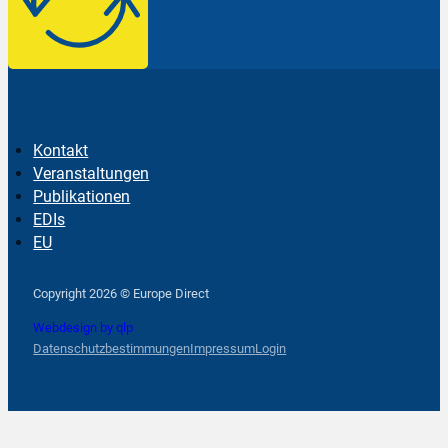
Kontakt
Veranstaltungen
Publikationen
EDIs
EU
Follow us on Facebook
Follow us on Instagram
Follow us on YouTube
Copyright 2026 © Europe Direct
Webdesign by qlp
Datenschutzbestimmungen
Impressum
Login