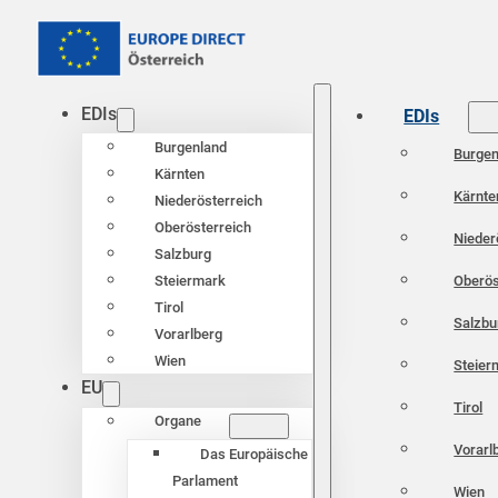
EDIs
EDIs
Burgenland
Burgen
Kärnten
Kärnte
Niederösterreich
Oberösterreich
Nieder
Salzburg
Oberös
Steiermark
Tirol
Salzbu
Vorarlberg
Wien
Steier
EU
Tirol
Organe
Vorarl
Das Europäische
Parlament
Wien