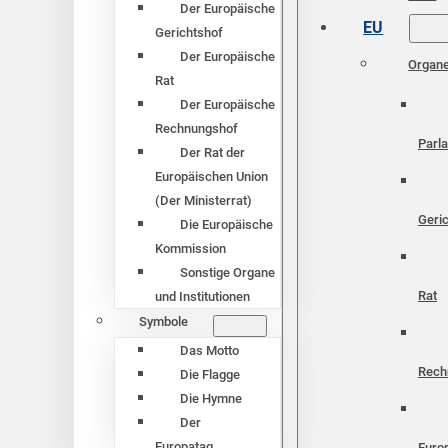
Der Europäische
EU
Gerichtshof
Der Europäische
Organ
Rat
Der Europäische
Rechnungshof
Parl
Der Rat der
Europäischen Union
(Der Ministerrat)
Geri
Die Europäische
Kommission
Sonstige Organe
Rat
und Institutionen
Symbole
Das Motto
Rech
Die Flagge
Die Hymne
Der
Europatag
Euro