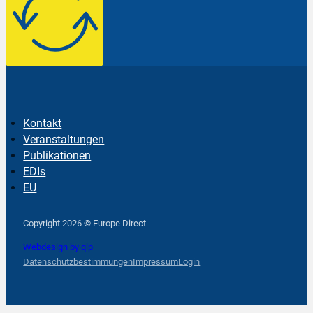
Kontakt
Veranstaltungen
Publikationen
EDIs
EU
Follow us on Facebook
Follow us on Instagram
Follow us on YouTube
Copyright 2026 © Europe Direct
Webdesign by qlp
Datenschutzbestimmungen
Impressum
Login