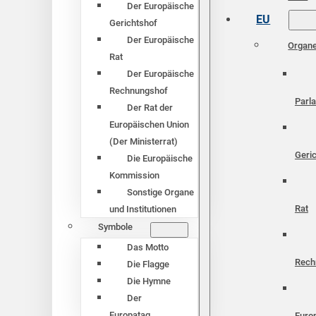
Der Europäische
EU
Gerichtshof
Der Europäische
Organ
Rat
Der Europäische
Rechnungshof
Parl
Der Rat der
Europäischen Union
(Der Ministerrat)
Geri
Die Europäische
Kommission
Sonstige Organe
Rat
und Institutionen
Symbole
Das Motto
Rech
Die Flagge
Die Hymne
Der
Europatag
Euro