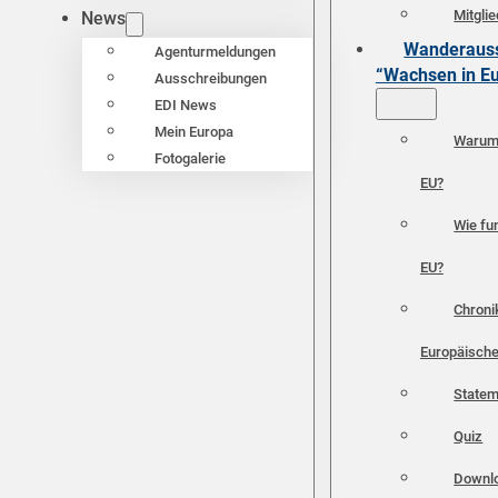
Mitgli
News
Wanderauss
Agenturmeldungen
“Wachsen in E
Ausschreibungen
EDI News
Mein Europa
Warum 
Fotogalerie
EU?
Wie fun
EU?
Chroni
Europäische
Statem
Quiz
Downl