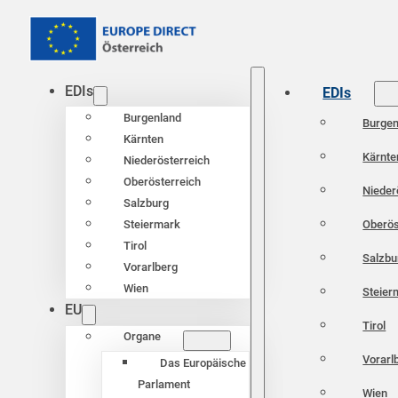
EDIs
EDIs
Burgenland
Burgen
Kärnten
Kärnte
Niederösterreich
Oberösterreich
Nieder
Salzburg
Oberös
Steiermark
Tirol
Salzbu
Vorarlberg
Wien
Steier
EU
Tirol
Organe
Vorarl
Das Europäische
Parlament
Wien