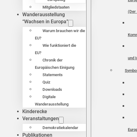
Mitgliedstaaten
(Der 
Wanderausstellung
“Wachsen in Europa”
Warum brauchen wir die
Komm
EU?
Wie funktioniert die
EU?
und I
Chronik der
Europäischen Einigung
Symbo
Statements
Quiz
Downloads
Digitale
Wanderausstellung
Kinderecke
Veranstaltungen
Demokratiekalendar
Euro
Publikationen