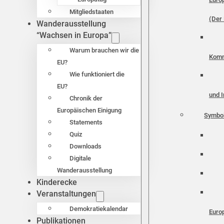
Mitgliedstaaten
(Der 
Wanderausstellung
“Wachsen in Europa”
Warum brauchen wir die
Komm
EU?
Wie funktioniert die
EU?
und I
Chronik der
Europäischen Einigung
Symbo
Statements
Quiz
Downloads
Digitale
Wanderausstellung
Kinderecke
Veranstaltungen
Demokratiekalendar
Euro
Publikationen