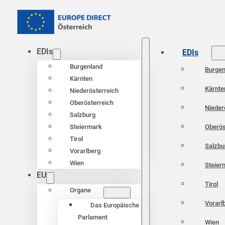
EDIs
EDIs
Burgenland
Burgen
Kärnten
Kärnte
Niederösterreich
Oberösterreich
Nieder
Salzburg
Oberös
Steiermark
Tirol
Salzbu
Vorarlberg
Wien
Steier
EU
Tirol
Organe
Vorarl
Das Europäische
Parlament
Wien