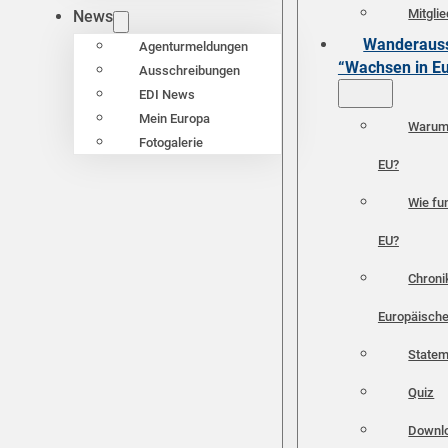
Mitgli
News
Wanderauss
Agenturmeldungen
“Wachsen in E
Ausschreibungen
EDI News
Mein Europa
Warum 
Fotogalerie
EU?
Wie fun
EU?
Chroni
Europäische
Statem
Quiz
Downl