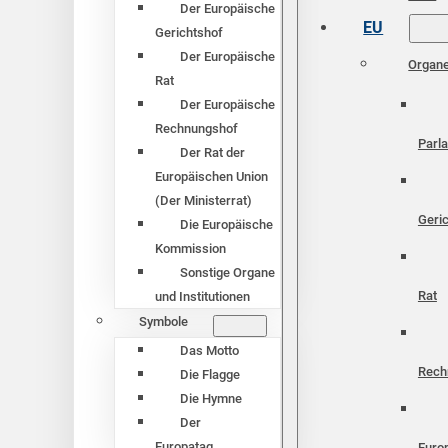
Der Europäische
EU
Gerichtshof
Der Europäische
Organ
Rat
Der Europäische
Rechnungshof
Parl
Der Rat der
Europäischen Union
(Der Ministerrat)
Geri
Die Europäische
Kommission
Sonstige Organe
Rat
und Institutionen
Symbole
Das Motto
Rech
Die Flagge
Die Hymne
Der
Europatag
Euro