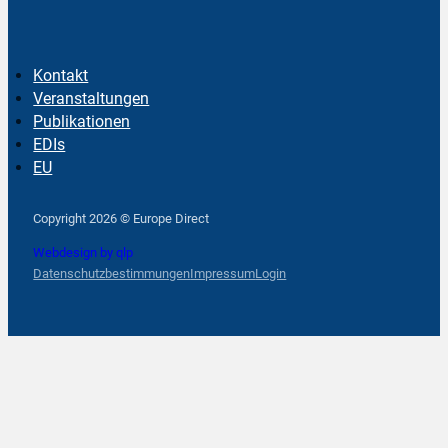
Kontakt
Veranstaltungen
Publikationen
EDIs
EU
Follow us on Facebook
Follow us on Instagram
Follow us on YouTube
Copyright 2026 © Europe Direct
Webdesign by qlp
Datenschutzbestimmungen
Impressum
Login