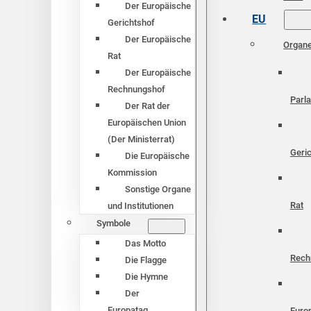
Der Europäische
EU
Gerichtshof
Der Europäische
Organ
Rat
Der Europäische
Rechnungshof
Parl
Der Rat der
Europäischen Union
(Der Ministerrat)
Geri
Die Europäische
Kommission
Sonstige Organe
Rat
und Institutionen
Symbole
Das Motto
Rech
Die Flagge
Die Hymne
Der
Europatag
Euro