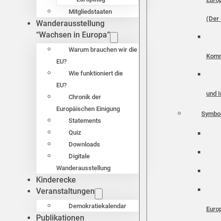
Mitgliedstaaten
(Der 
Wanderausstellung
“Wachsen in Europa”
Warum brauchen wir die
Komm
EU?
Wie funktioniert die
EU?
und I
Chronik der
Europäischen Einigung
Symbo
Statements
Quiz
Downloads
Digitale
Wanderausstellung
Kinderecke
Veranstaltungen
Demokratiekalendar
Euro
Publikationen