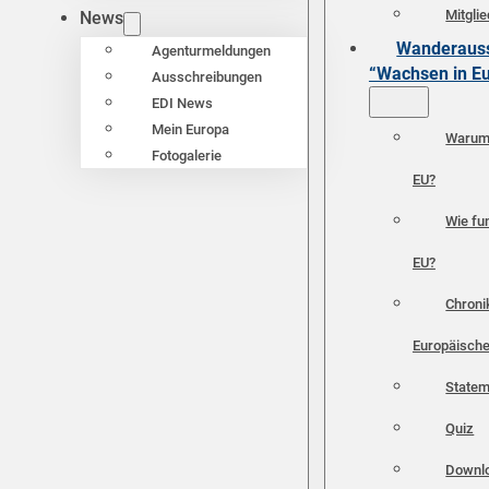
Mitgli
News
Wanderauss
Agenturmeldungen
“Wachsen in E
Ausschreibungen
EDI News
Mein Europa
Warum 
Fotogalerie
EU?
Wie fun
EU?
Chroni
Europäische
Statem
Quiz
Downl