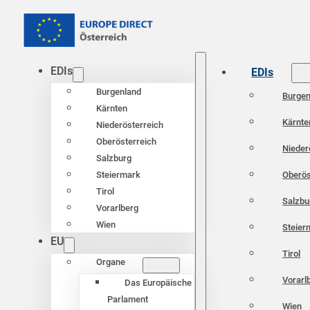
EDIs
EDIs
Burgenland
Burgen
Kärnten
Kärnte
Niederösterreich
Oberösterreich
Nieder
Salzburg
Oberös
Steiermark
Tirol
Salzbu
Vorarlberg
Wien
Steier
EU
Tirol
Organe
Vorarl
Das Europäische
Parlament
Wien