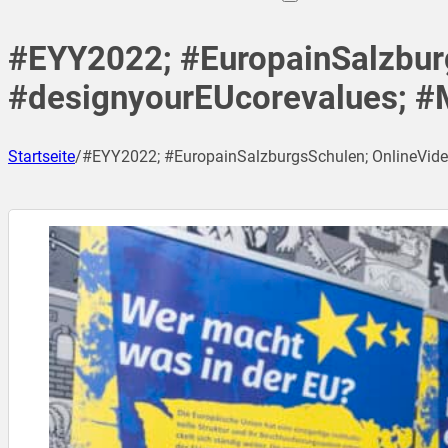
#EYY2022; #EuropainSalzbur
#designyourEUcorevalues; #
Startseite
/
#EYY2022; #EuropainSalzburgsSchulen; OnlineVide