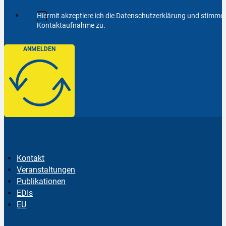
Hiermit akzeptiere ich die Datenschutzerklärung und stimm
Kontaktaufnahme zu.
ANMELDEN
Kontakt
Veranstaltungen
Publikationen
EDIs
EU
Follow us on Facebook
Follow us on Instagram
Follow us on YouTube