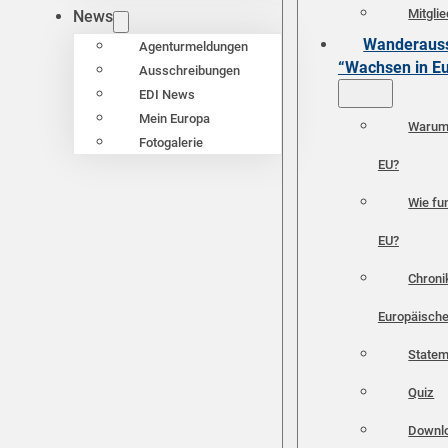
Mitgli
News
Wanderauss
Agenturmeldungen
“Wachsen in E
Ausschreibungen
EDI News
Mein Europa
Warum 
Fotogalerie
EU?
Wie fun
EU?
Chroni
Europäische
Statem
Quiz
Downl