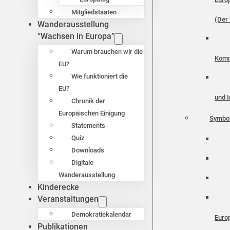
Mitgliedstaaten
(Der 
Wanderausstellung
“Wachsen in Europa”
Warum brauchen wir die
Komm
EU?
Wie funktioniert die
EU?
und I
Chronik der
Europäischen Einigung
Symbo
Statements
Quiz
Downloads
Digitale
Wanderausstellung
Kinderecke
Veranstaltungen
Demokratiekalendar
Euro
Publikationen