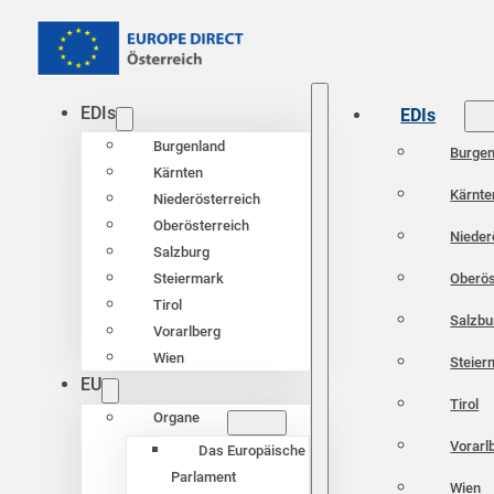
EDIs
EDIs
Burgenland
Burgen
Kärnten
Kärnte
Niederösterreich
Oberösterreich
Nieder
Salzburg
Oberös
Steiermark
Tirol
Salzbu
Vorarlberg
Wien
Steier
EU
Tirol
Organe
Vorarl
Das Europäische
Parlament
Wien