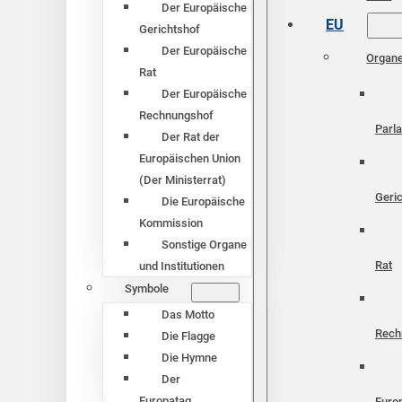
Der Europäische
EU
Gerichtshof
Der Europäische
Organ
Rat
Der Europäische
Rechnungshof
Parl
Der Rat der
Europäischen Union
(Der Ministerrat)
Geri
Die Europäische
Kommission
Sonstige Organe
Rat
und Institutionen
Symbole
Das Motto
Rech
Die Flagge
Die Hymne
Der
Europatag
Euro