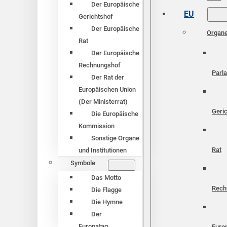
Der Europäische
EU
Gerichtshof
Der Europäische
Organ
Rat
Der Europäische
Rechnungshof
Parl
Der Rat der
Europäischen Union
(Der Ministerrat)
Geri
Die Europäische
Kommission
Sonstige Organe
Rat
und Institutionen
Symbole
Das Motto
Rech
Die Flagge
Die Hymne
Der
Europatag
Euro