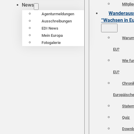
Mitgli
News
Wanderauss
Agenturmeldungen
“Wachsen in E
Ausschreibungen
EDI News
Mein Europa
Warum 
Fotogalerie
EU?
Wie fun
EU?
Chroni
Europäische
Statem
Quiz
Downl