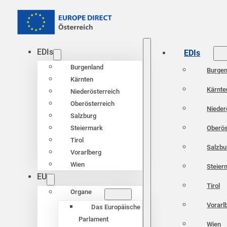
EDIs
EDIs
Burgenland
Burgen
Kärnten
Kärnte
Niederösterreich
Oberösterreich
Nieder
Salzburg
Oberös
Steiermark
Tirol
Salzbu
Vorarlberg
Wien
Steier
EU
Tirol
Organe
Vorarl
Das Europäische
Parlament
Wien