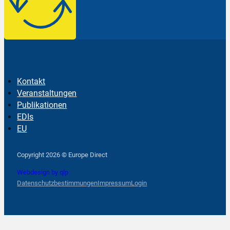
Kontakt
Veranstaltungen
Publikationen
EDIs
EU
Follow us on Facebook
Follow us on Instagram
Follow us on YouTube
Copyright 2026 © Europe Direct
Webdesign by qlp
Datenschutzbestimmungen
Impressum
Login