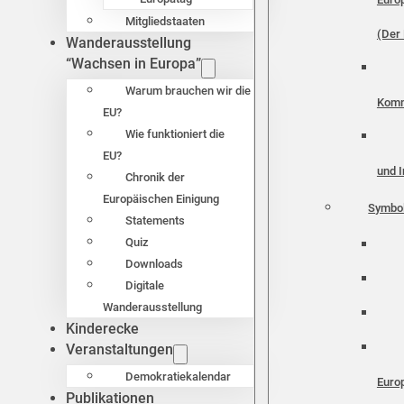
Mitgliedstaaten
(Der 
Wanderausstellung
“Wachsen in Europa”
Warum brauchen wir die
Komm
EU?
Wie funktioniert die
EU?
und I
Chronik der
Europäischen Einigung
Symbo
Statements
Quiz
Downloads
Digitale
Wanderausstellung
Kinderecke
Veranstaltungen
Demokratiekalendar
Euro
Publikationen