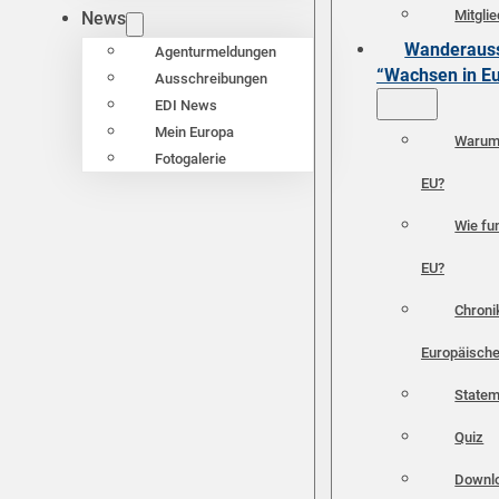
Mitgli
News
Wanderauss
Agenturmeldungen
“Wachsen in E
Ausschreibungen
EDI News
Mein Europa
Warum 
Fotogalerie
EU?
Wie fun
EU?
Chroni
Europäische
Statem
Quiz
Downl