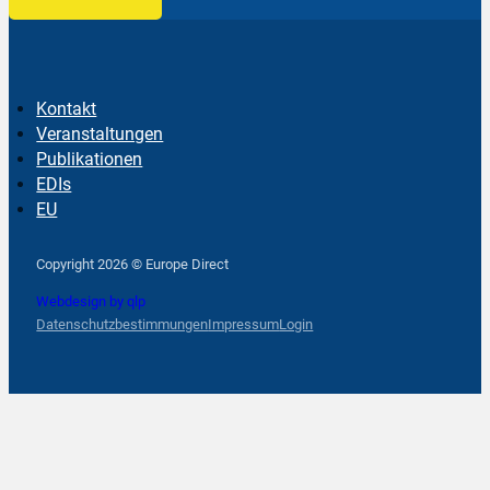
Kontakt
Veranstaltungen
Publikationen
EDIs
EU
Follow us on Facebook
Follow us on Instagram
Follow us on YouTube
Copyright 2026 © Europe Direct
Webdesign by qlp
Datenschutzbestimmungen
Impressum
Login