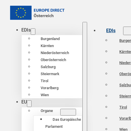
EDIs
EDIs
Burgenland
Burgen
Kärnten
Kärnte
Niederösterreich
Oberösterreich
Nieder
Salzburg
Oberös
Steiermark
Tirol
Salzbu
Vorarlberg
Wien
Steier
EU
Tirol
Organe
Vorarl
Das Europäische
Parlament
Wien