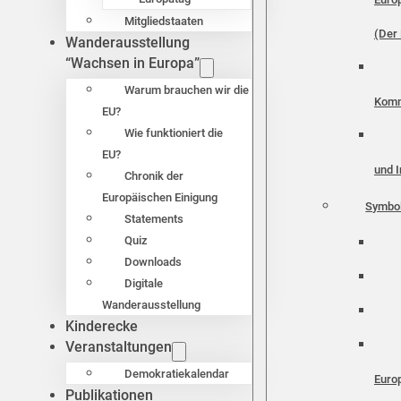
Mitgliedstaaten
(Der 
Wanderausstellung
“Wachsen in Europa”
Warum brauchen wir die
Komm
EU?
Wie funktioniert die
EU?
und I
Chronik der
Europäischen Einigung
Symbo
Statements
Quiz
Downloads
Digitale
Wanderausstellung
Kinderecke
Veranstaltungen
Demokratiekalendar
Euro
Publikationen