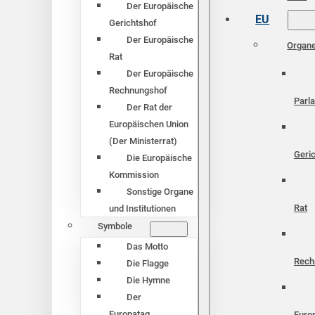
Der Europäische
EU
Gerichtshof
Der Europäische
Organ
Rat
Der Europäische
Rechnungshof
Parl
Der Rat der
Europäischen Union
(Der Ministerrat)
Geri
Die Europäische
Kommission
Sonstige Organe
Rat
und Institutionen
Symbole
Das Motto
Rech
Die Flagge
Die Hymne
Der
Europatag
Euro