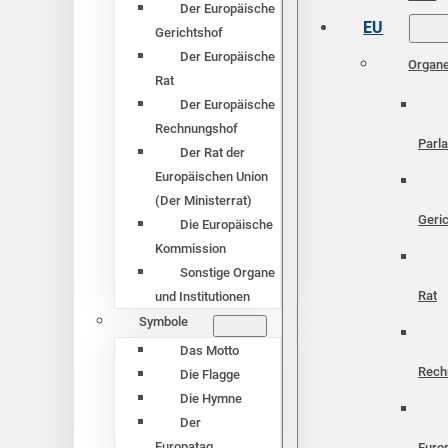
Der Europäische
EU
Gerichtshof
Der Europäische
Organ
Rat
Der Europäische
Rechnungshof
Parl
Der Rat der
Europäischen Union
(Der Ministerrat)
Geri
Die Europäische
Kommission
Sonstige Organe
Rat
und Institutionen
Symbole
Das Motto
Rech
Die Flagge
Die Hymne
Der
Europatag
Euro