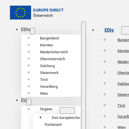
EDIs
EDIs
Burgenland
Burgen
Kärnten
Kärnte
Niederösterreich
Oberösterreich
Nieder
Salzburg
Oberös
Steiermark
Tirol
Salzbu
Vorarlberg
Wien
Steier
EU
Tirol
Organe
Vorarl
Das Europäische
Parlament
Wien