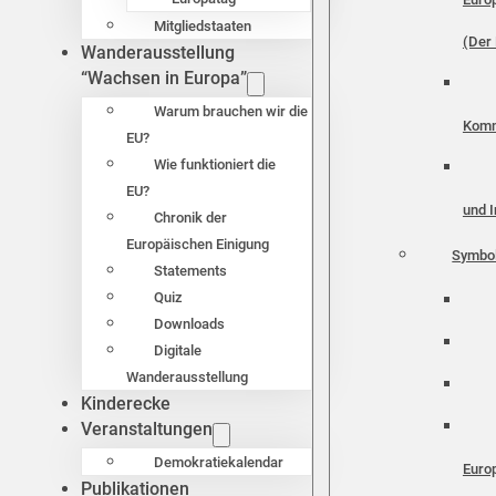
Mitgliedstaaten
(Der 
Wanderausstellung
“Wachsen in Europa”
Warum brauchen wir die
Komm
EU?
Wie funktioniert die
EU?
und I
Chronik der
Europäischen Einigung
Symbo
Statements
Quiz
Downloads
Digitale
Wanderausstellung
Kinderecke
Veranstaltungen
Demokratiekalendar
Euro
Publikationen