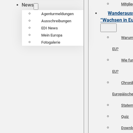
Mitgli
News
Wanderauss
Agenturmeldungen
“Wachsen in E
Ausschreibungen
EDI News
Mein Europa
Warum 
Fotogalerie
EU?
Wie fun
EU?
Chroni
Europäische
Statem
Quiz
Downl