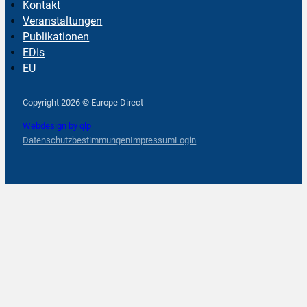
Kontakt
Veranstaltungen
Publikationen
EDIs
EU
Follow us on Facebook
Follow us on Instagram
Follow us on YouTube
Copyright 2026 © Europe Direct
Webdesign by qlp
Datenschutzbestimmungen
Impressum
Login