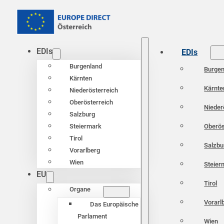
EDIs
EDIs
Burgenland
Burgen
Kärnten
Kärnte
Niederösterreich
Oberösterreich
Nieder
Salzburg
Oberös
Steiermark
Tirol
Salzbu
Vorarlberg
Wien
Steier
EU
Tirol
Organe
Vorarl
Das Europäische
Parlament
Wien