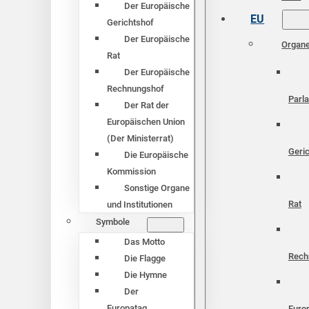
Der Europäische
EU
Gerichtshof
Der Europäische
Organ
Rat
Der Europäische
Rechnungshof
Parl
Der Rat der
Europäischen Union
(Der Ministerrat)
Geri
Die Europäische
Kommission
Sonstige Organe
Rat
und Institutionen
Symbole
Das Motto
Rech
Die Flagge
Die Hymne
Der
Europatag
Euro