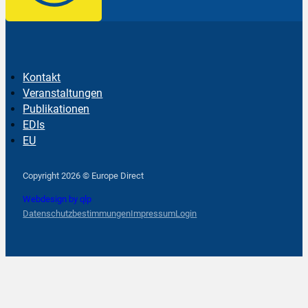
Kontakt
Veranstaltungen
Publikationen
EDIs
EU
Follow us on Facebook
Follow us on Instagram
Follow us on YouTube
Copyright 2026 © Europe Direct
Webdesign by qlp
Datenschutzbestimmungen
Impressum
Login