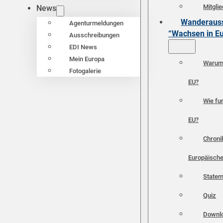
Mitgli
News
Wanderauss
Agenturmeldungen
“Wachsen in E
Ausschreibungen
EDI News
Mein Europa
Warum 
Fotogalerie
EU?
Wie fun
EU?
Chroni
Europäische
Statem
Quiz
Downl