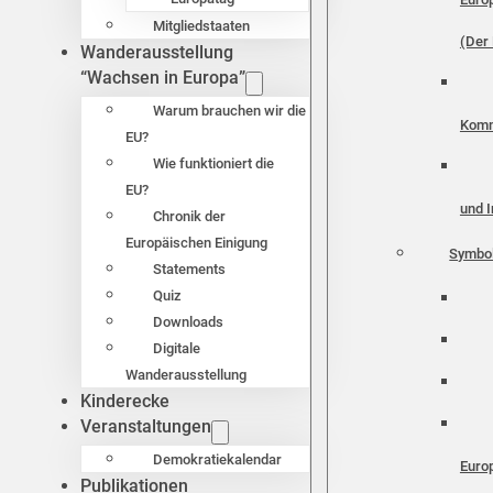
Mitgliedstaaten
(Der 
Wanderausstellung
“Wachsen in Europa”
Warum brauchen wir die
Komm
EU?
Wie funktioniert die
EU?
und I
Chronik der
Europäischen Einigung
Symbo
Statements
Quiz
Downloads
Digitale
Wanderausstellung
Kinderecke
Veranstaltungen
Demokratiekalendar
Euro
Publikationen