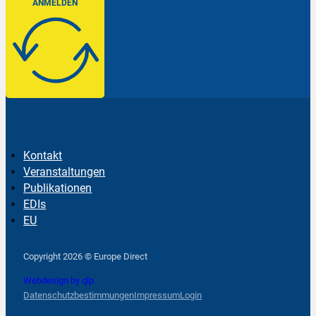
ANMELDEN
Kontakt
Veranstaltungen
Publikationen
EDIs
EU
Follow us on Facebook
Follow us on Instagram
Follow us on YouTube
Copyright 2026 © Europe Direct
Webdesign by qlp
Datenschutzbestimmungen
Impressum
Login