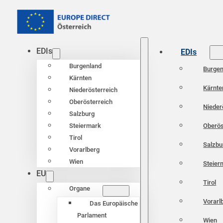
EDIs
EDIs
Burgenland
Burgen
Kärnten
Kärnte
Niederösterreich
Oberösterreich
Nieder
Salzburg
Oberös
Steiermark
Tirol
Salzbu
Vorarlberg
Wien
Steier
EU
Tirol
Organe
Vorarl
Das Europäische
Parlament
Wien