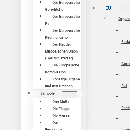
Der Europäische
EU
Gerichtshof
Der Europäische
Organ
Rat
Der Europäische
Rechnungshof
Parl
Der Rat der
Europäischen Union
(Der Ministerrat)
Geri
Die Europäische
Kommission
Sonstige Organe
Rat
und Institutionen
Symbole
Das Motto
Rech
Die Flagge
Die Hymne
Der
Europatag
Euro