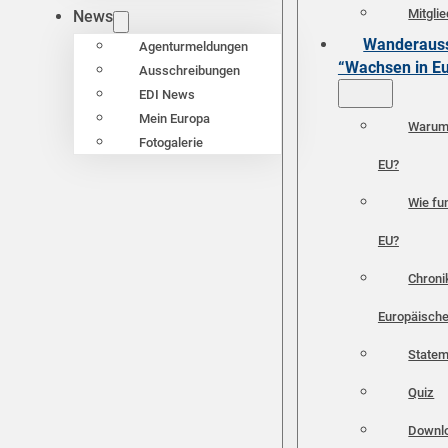
Mitgli
News
Wanderauss
Agenturmeldungen
“Wachsen in E
Ausschreibungen
EDI News
Mein Europa
Warum 
Fotogalerie
EU?
Wie fun
EU?
Chroni
Europäische
Statem
Quiz
Downl