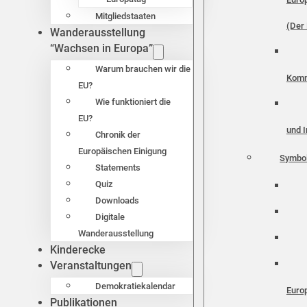
Mitgliedstaaten
(Der 
Wanderausstellung
“Wachsen in Europa”
Warum brauchen wir die
Komm
EU?
Wie funktioniert die
EU?
und I
Chronik der
Europäischen Einigung
Symbo
Statements
Quiz
Downloads
Digitale
Wanderausstellung
Kinderecke
Veranstaltungen
Demokratiekalendar
Euro
Publikationen