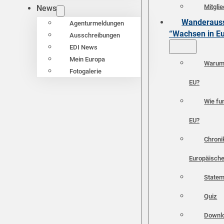
Mitgli
News
Wanderauss
Agenturmeldungen
“Wachsen in E
Ausschreibungen
EDI News
Mein Europa
Warum 
Fotogalerie
EU?
Wie fun
EU?
Chroni
Europäische
Statem
Quiz
Downl