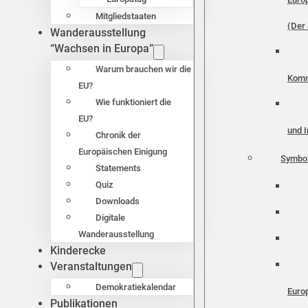
Mitgliedstaaten
(Der 
Wanderausstellung
“Wachsen in Europa”
Warum brauchen wir die
Komm
EU?
Wie funktioniert die
EU?
und I
Chronik der
Europäischen Einigung
Symbo
Statements
Quiz
Downloads
Digitale
Wanderausstellung
Kinderecke
Veranstaltungen
Demokratiekalendar
Euro
Publikationen