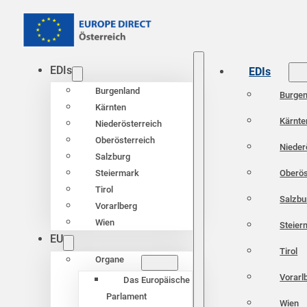
EDIs
EDIs
Burgenland
Burgen
Kärnten
Kärnte
Niederösterreich
Oberösterreich
Nieder
Salzburg
Oberös
Steiermark
Tirol
Salzbu
Vorarlberg
Wien
Steier
EU
Tirol
Organe
Vorarl
Das Europäische
Parlament
Wien