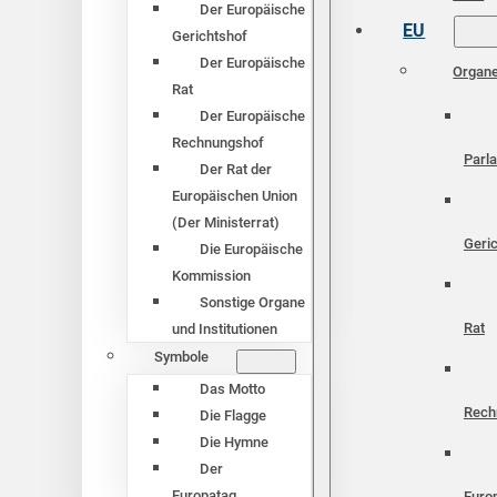
Der Europäische
EU
Gerichtshof
Der Europäische
Organ
Rat
Der Europäische
Rechnungshof
Parl
Der Rat der
Europäischen Union
(Der Ministerrat)
Geri
Die Europäische
Kommission
Sonstige Organe
Rat
und Institutionen
Symbole
Das Motto
Rech
Die Flagge
Die Hymne
Der
Europatag
Euro