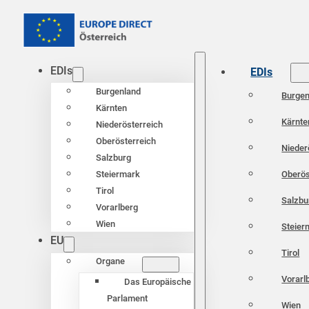
EDIs
EDIs
Burgenland
Burgen
Kärnten
Kärnte
Niederösterreich
Oberösterreich
Nieder
Salzburg
Oberös
Steiermark
Tirol
Salzbu
Vorarlberg
Wien
Steier
EU
Tirol
Organe
Vorarl
Das Europäische
Parlament
Wien