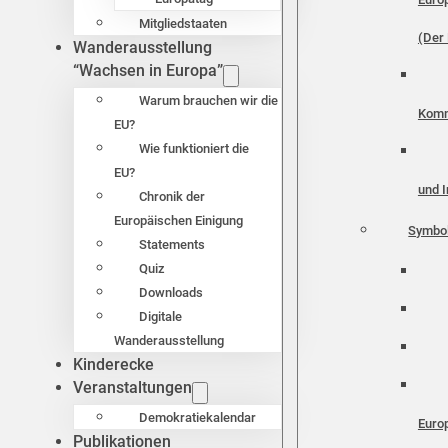
Mitgliedstaaten
(Der 
Wanderausstellung
“Wachsen in Europa”
Warum brauchen wir die
Komm
EU?
Wie funktioniert die
EU?
und I
Chronik der
Europäischen Einigung
Symbo
Statements
Quiz
Downloads
Digitale
Wanderausstellung
Kinderecke
Veranstaltungen
Demokratiekalendar
Euro
Publikationen