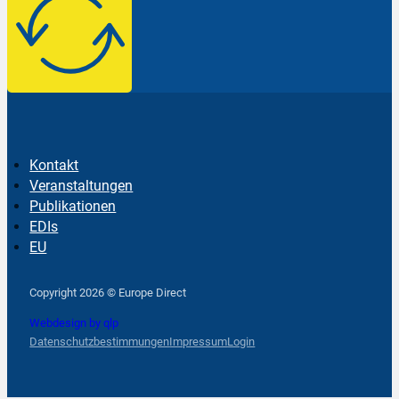
Kontakt
Veranstaltungen
Publikationen
EDIs
EU
Follow us on Facebook
Follow us on Instagram
Follow us on YouTube
Copyright 2026 © Europe Direct
Webdesign by qlp
Datenschutzbestimmungen
Impressum
Login