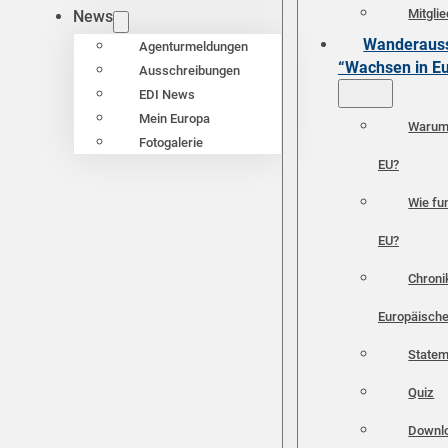
Mitgli
News
Wanderauss
Agenturmeldungen
“Wachsen in E
Ausschreibungen
EDI News
Mein Europa
Warum 
Fotogalerie
EU?
Wie fun
EU?
Chroni
Europäische
Statem
Quiz
Downl