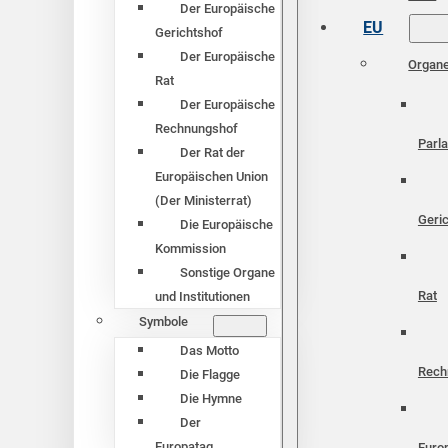
Der Europäische
EU
Gerichtshof
Der Europäische
Organ
Rat
Der Europäische
Rechnungshof
Parl
Der Rat der
Europäischen Union
(Der Ministerrat)
Geri
Die Europäische
Kommission
Sonstige Organe
Rat
und Institutionen
Symbole
Das Motto
Rech
Die Flagge
Die Hymne
Der
Europatag
Euro