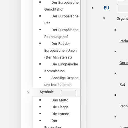
Der Europäische
EU
Gerichtshof
Der Europäische
Organ
Rat
Der Europäische
Rechnungshof
Parl
Der Rat der
Europäischen Union
(Der Ministerrat)
Geri
Die Europäische
Kommission
Sonstige Organe
Rat
und Institutionen
Symbole
Das Motto
Rech
Die Flagge
Die Hymne
Der
Europatag
Euro