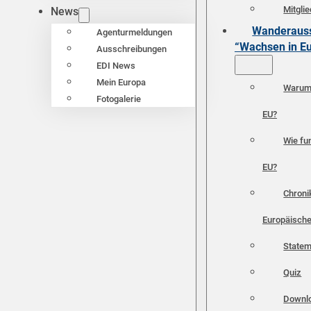
Mitgli
News
Wanderauss
Agenturmeldungen
“Wachsen in E
Ausschreibungen
EDI News
Mein Europa
Warum 
Fotogalerie
EU?
Wie fun
EU?
Chroni
Europäische
Statem
Quiz
Downl