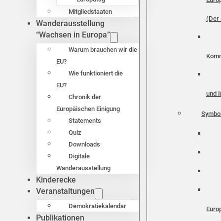
Mitgliedstaaten
(Der 
Wanderausstellung
“Wachsen in Europa”
Warum brauchen wir die
Komm
EU?
Wie funktioniert die
EU?
und I
Chronik der
Europäischen Einigung
Symbo
Statements
Quiz
Downloads
Digitale
Wanderausstellung
Kinderecke
Veranstaltungen
Demokratiekalendar
Euro
Publikationen