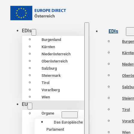
EDIs
EDIs
Burgenland
Burgen
Kärnten
Kärnte
Niederösterreich
Oberösterreich
Nieder
Salzburg
Oberös
Steiermark
Tirol
Salzbu
Vorarlberg
Wien
Steier
EU
Tirol
Organe
Vorarl
Das Europäische
Parlament
Wien