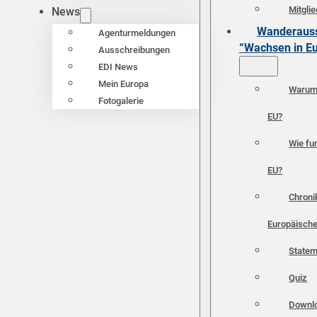
Mitgli
News
Wanderauss
Agenturmeldungen
“Wachsen in E
Ausschreibungen
EDI News
Mein Europa
Warum 
Fotogalerie
EU?
Wie fun
EU?
Chroni
Europäische
Statem
Quiz
Downl