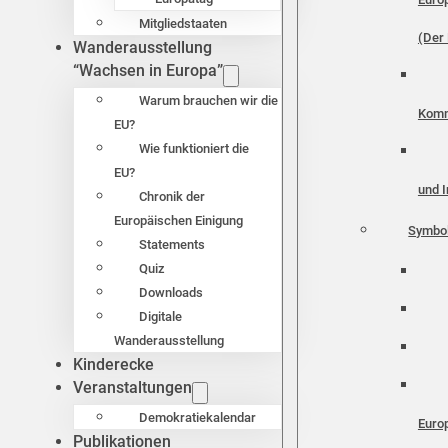
Mitgliedstaaten
(Der 
Wanderausstellung
“Wachsen in Europa”
Warum brauchen wir die
Komm
EU?
Wie funktioniert die
EU?
und I
Chronik der
Europäischen Einigung
Symbo
Statements
Quiz
Downloads
Digitale
Wanderausstellung
Kinderecke
Veranstaltungen
Demokratiekalendar
Euro
Publikationen