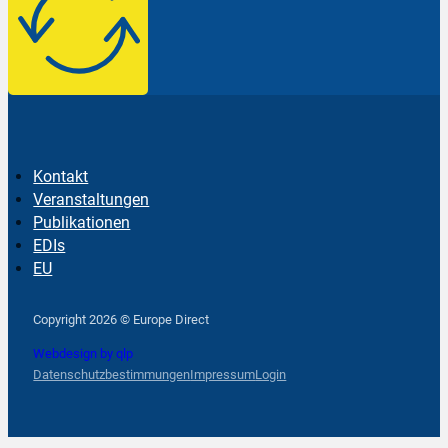
Kontakt
Veranstaltungen
Publikationen
EDIs
EU
Follow us on Facebook
Follow us on Instagram
Follow us on YouTube
Copyright 2026 © Europe Direct
Webdesign by qlp
Datenschutzbestimmungen
Impressum
Login