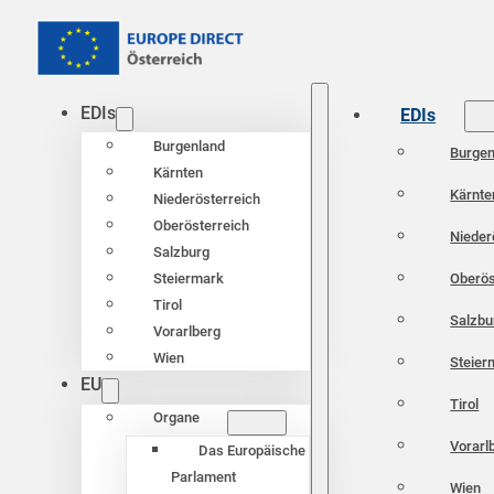
EDIs
EDIs
Burgenland
Burgen
Kärnten
Kärnte
Niederösterreich
Oberösterreich
Nieder
Salzburg
Oberös
Steiermark
Tirol
Salzbu
Vorarlberg
Wien
Steier
EU
Tirol
Organe
Vorarl
Das Europäische
Parlament
Wien