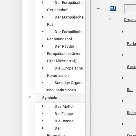
Der Europäische
EU
Gerichtshof
Der Europäische
Organ
Rat
Der Europäische
Rechnungshof
Parl
Der Rat der
Europäischen Union
(Der Ministerrat)
Geri
Die Europäische
Kommission
Sonstige Organe
Rat
und Institutionen
Symbole
Das Motto
Rech
Die Flagge
Die Hymne
Der
Europatag
Euro