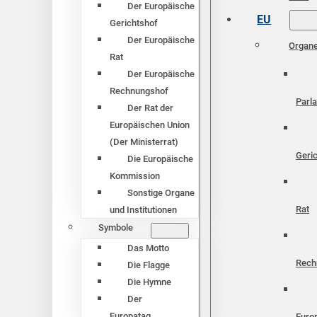
Der Europäische
EU
Gerichtshof
Der Europäische
Organ
Rat
Der Europäische
Rechnungshof
Parl
Der Rat der
Europäischen Union
(Der Ministerrat)
Geri
Die Europäische
Kommission
Sonstige Organe
Rat
und Institutionen
Symbole
Das Motto
Rech
Die Flagge
Die Hymne
Der
Europatag
Euro