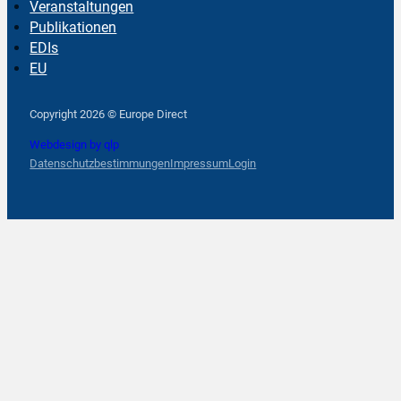
Veranstaltungen
Publikationen
EDIs
EU
Follow us on Facebook
Follow us on Instagram
Follow us on YouTube
Copyright 2026 © Europe Direct
Webdesign by qlp
Datenschutzbestimmungen
Impressum
Login