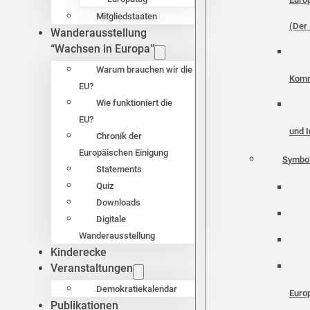
Mitgliedstaaten
(Der 
Wanderausstellung
“Wachsen in Europa”
Warum brauchen wir die
Komm
EU?
Wie funktioniert die
EU?
und I
Chronik der
Europäischen Einigung
Symbo
Statements
Quiz
Downloads
Digitale
Wanderausstellung
Kinderecke
Veranstaltungen
Demokratiekalendar
Euro
Publikationen