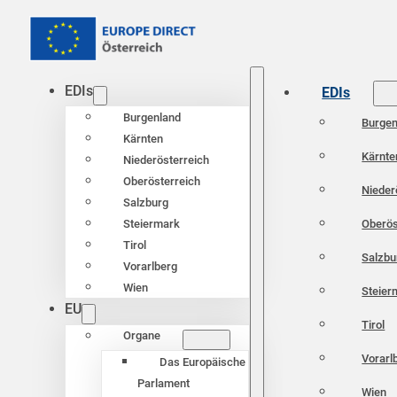
EDIs
EDIs
Burgenland
Burgen
Kärnten
Kärnte
Niederösterreich
Oberösterreich
Nieder
Salzburg
Oberös
Steiermark
Tirol
Salzbu
Vorarlberg
Wien
Steier
EU
Tirol
Organe
Vorarl
Das Europäische
Parlament
Wien