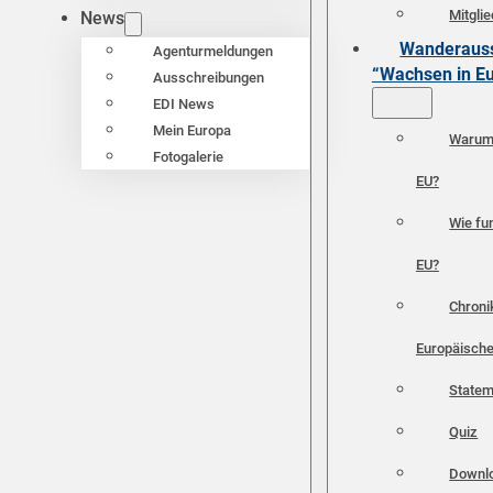
Mitgli
News
Wanderauss
Agenturmeldungen
“Wachsen in E
Ausschreibungen
EDI News
Mein Europa
Warum 
Fotogalerie
EU?
Wie fun
EU?
Chroni
Europäische
Statem
Quiz
Downl