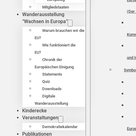
Mitgliedstaaten
(Der 
Wanderausstellung
“Wachsen in Europa”
Warum brauchen wir die
Komm
EU?
Wie funktioniert die
EU?
und I
Chronik der
Europäischen Einigung
Symbo
Statements
Quiz
Downloads
Digitale
Wanderausstellung
Kinderecke
Veranstaltungen
Demokratiekalendar
Euro
Publikationen