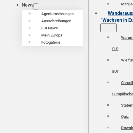
Mitgli
News
Wanderauss
Agenturmeldungen
“Wachsen in E
Ausschreibungen
EDI News
Mein Europa
Warum 
Fotogalerie
EU?
Wie fun
EU?
Chroni
Europäische
Statem
Quiz
Downl