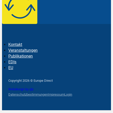
Kontakt
Veranstaltungen
Publikationen
EDIs
EU
Follow us on Facebook
Follow us on Instagram
Follow us on YouTube
Copyright 2026 © Europe Direct
Webdesign by qlp
Datenschutzbestimmungen
Impressum
Login