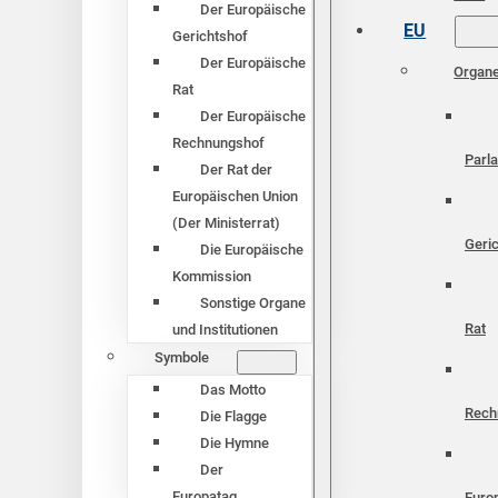
Der Europäische
EU
Gerichtshof
Der Europäische
Organ
Rat
Der Europäische
Rechnungshof
Parl
Der Rat der
Europäischen Union
(Der Ministerrat)
Geri
Die Europäische
Kommission
Sonstige Organe
Rat
und Institutionen
Symbole
Das Motto
Rech
Die Flagge
Die Hymne
Der
Europatag
Euro