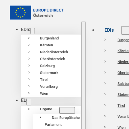
EDIs
EDIs
Burgenland
Burgen
Kärnten
Kärnte
Niederösterreich
Oberösterreich
Nieder
Salzburg
Oberös
Steiermark
Tirol
Salzbu
Vorarlberg
Wien
Steier
EU
Tirol
Organe
Vorarl
Das Europäische
Parlament
Wien