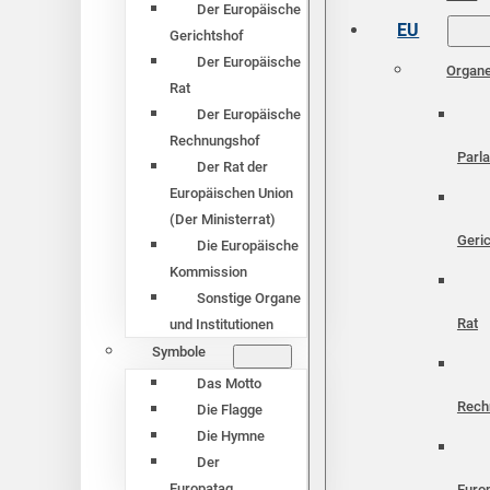
Der Europäische
EU
Gerichtshof
Der Europäische
Organ
Rat
Der Europäische
Rechnungshof
Parl
Der Rat der
Europäischen Union
(Der Ministerrat)
Geri
Die Europäische
Kommission
Sonstige Organe
Rat
und Institutionen
Symbole
Das Motto
Rech
Die Flagge
Die Hymne
Der
Europatag
Euro