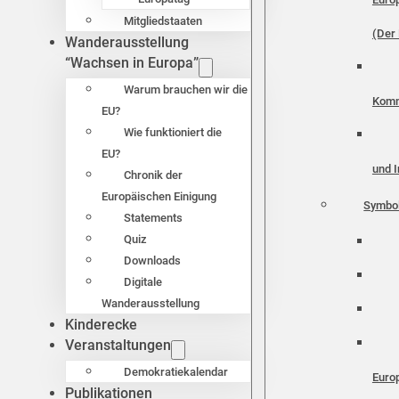
Mitgliedstaaten
(Der 
Wanderausstellung
“Wachsen in Europa”
Warum brauchen wir die
Komm
EU?
Wie funktioniert die
EU?
und I
Chronik der
Europäischen Einigung
Symbo
Statements
Quiz
Downloads
Digitale
Wanderausstellung
Kinderecke
Veranstaltungen
Demokratiekalendar
Euro
Publikationen