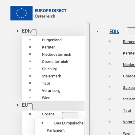
EDIs
EDIs
Burgenland
Burgen
Kärnten
Kärnte
Niederösterreich
Oberösterreich
Nieder
Salzburg
Oberös
Steiermark
Tirol
Salzbu
Vorarlberg
Wien
Steier
EU
Tirol
Organe
Vorarl
Das Europäische
Parlament
Wien