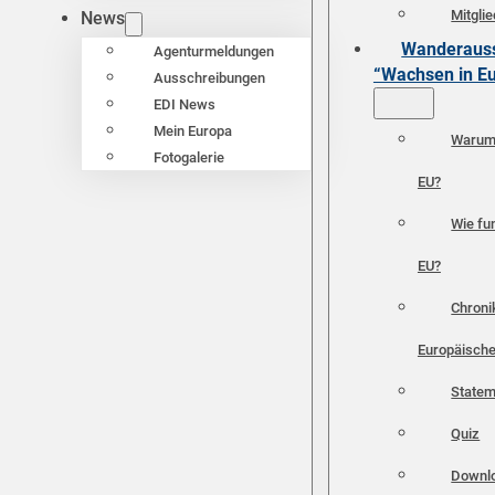
Mitgli
News
Wanderauss
Agenturmeldungen
“Wachsen in E
Ausschreibungen
EDI News
Mein Europa
Warum 
Fotogalerie
EU?
Wie fun
EU?
Chroni
Europäische
Statem
Quiz
Downl