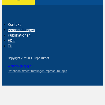
Kontakt
Veranstaltungen
Publikationen
EDIs
EU
Follow us on Facebook
Follow us on Instagram
Follow us on YouTube
Copyright 2026 © Europe Direct
Webdesign by qlp
Datenschutzbestimmungen
Impressum
Login