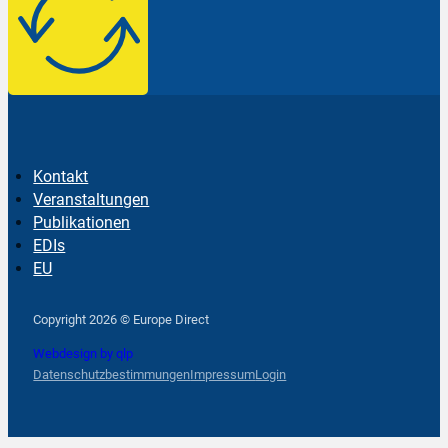
Kontakt
Veranstaltungen
Publikationen
EDIs
EU
Follow us on Facebook
Follow us on Instagram
Follow us on YouTube
Copyright 2026 © Europe Direct
Webdesign by qlp
Datenschutzbestimmungen
Impressum
Login