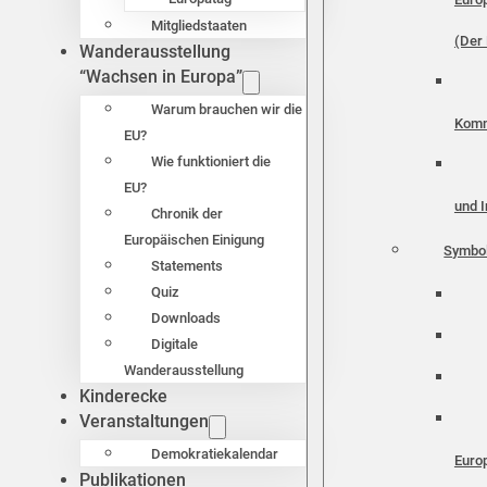
Mitgliedstaaten
(Der 
Wanderausstellung
“Wachsen in Europa”
Warum brauchen wir die
Komm
EU?
Wie funktioniert die
EU?
und I
Chronik der
Europäischen Einigung
Symbo
Statements
Quiz
Downloads
Digitale
Wanderausstellung
Kinderecke
Veranstaltungen
Demokratiekalendar
Euro
Publikationen