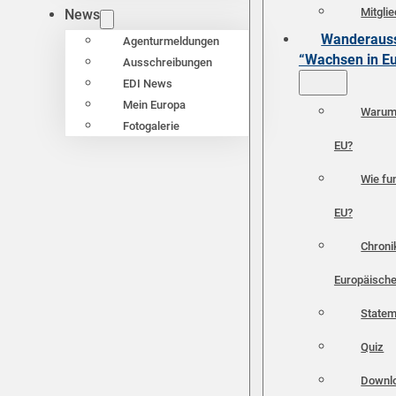
Mitgli
News
Wanderauss
Agenturmeldungen
“Wachsen in E
Ausschreibungen
EDI News
Mein Europa
Warum 
Fotogalerie
EU?
Wie fun
EU?
Chroni
Europäische
Statem
Quiz
Downl