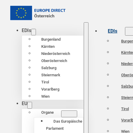
EDIs
EDIs
Burgenland
Burgen
Kärnten
Kärnte
Niederösterreich
Oberösterreich
Nieder
Salzburg
Oberös
Steiermark
Tirol
Salzbu
Vorarlberg
Wien
Steier
EU
Tirol
Organe
Vorarl
Das Europäische
Parlament
Wien