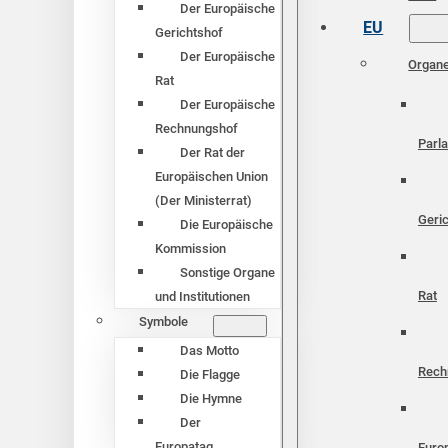
Der Europäische
EU
Gerichtshof
Der Europäische
Organ
Rat
Der Europäische
Rechnungshof
Parl
Der Rat der
Europäischen Union
(Der Ministerrat)
Geri
Die Europäische
Kommission
Sonstige Organe
Rat
und Institutionen
Symbole
Das Motto
Rech
Die Flagge
Die Hymne
Der
Europatag
Euro