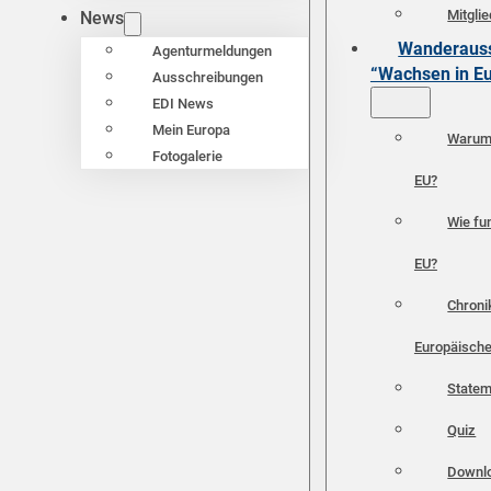
Mitgli
News
Wanderauss
Agenturmeldungen
“Wachsen in E
Ausschreibungen
EDI News
Mein Europa
Warum 
Fotogalerie
EU?
Wie fun
EU?
Chroni
Europäische
Statem
Quiz
Downl