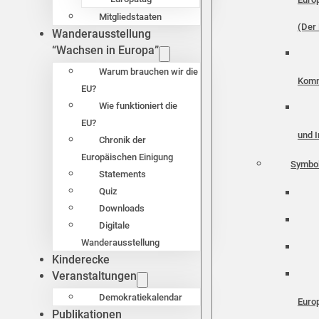
Mitgliedstaaten
(Der 
Wanderausstellung
“Wachsen in Europa”
Warum brauchen wir die
Komm
EU?
Wie funktioniert die
EU?
und I
Chronik der
Europäischen Einigung
Symbo
Statements
Quiz
Downloads
Digitale
Wanderausstellung
Kinderecke
Veranstaltungen
Demokratiekalendar
Euro
Publikationen