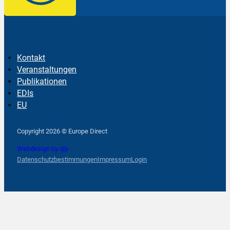
Kontakt
Veranstaltungen
Publikationen
EDIs
EU
Follow us on Facebook
Follow us on Instagram
Follow us on YouTube
Copyright 2026 © Europe Direct
Webdesign by qlp
Datenschutzbestimmungen
Impressum
Login