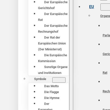
Der Europäische
EU
Gerichtshof
Der Europäische
Organ
Rat
Der Europäische
Rechnungshof
Parl
Der Rat der
Europäischen Union
(Der Ministerrat)
Geri
Die Europäische
Kommission
Sonstige Organe
Rat
und Institutionen
Symbole
Das Motto
Rech
Die Flagge
Die Hymne
Der
Europatag
Euro