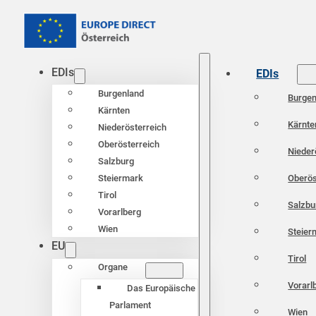
EDIs
EDIs
Burgenland
Burgen
Kärnten
Kärnte
Niederösterreich
Oberösterreich
Nieder
Salzburg
Oberös
Steiermark
Tirol
Salzbu
Vorarlberg
Wien
Steier
EU
Tirol
Organe
Vorarl
Das Europäische
Parlament
Wien