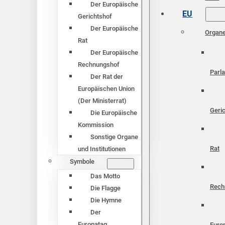
Der Europäische
EU
Gerichtshof
Der Europäische
Organ
Rat
Der Europäische
Rechnungshof
Parl
Der Rat der
Europäischen Union
(Der Ministerrat)
Geri
Die Europäische
Kommission
Sonstige Organe
Rat
und Institutionen
Symbole
Das Motto
Rech
Die Flagge
Die Hymne
Der
Europatag
Euro