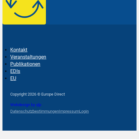
Kontakt
Veranstaltungen
Publikationen
EDIs
EU
Follow us on Facebook
Follow us on Instagram
Follow us on YouTube
Copyright 2026 © Europe Direct
Webdesign by qlp
Datenschutzbestimmungen
Impressum
Login