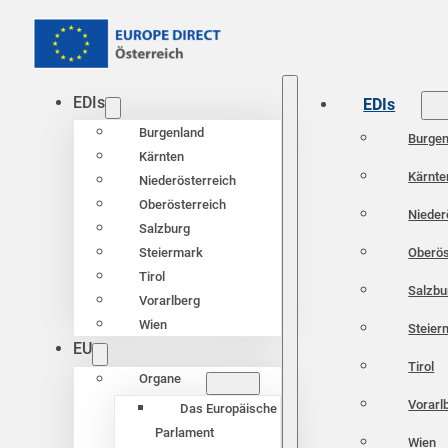
EDIs
EDIs
Burgenland
Burgen
Kärnten
Kärnte
Niederösterreich
Oberösterreich
Nieder
Salzburg
Oberös
Steiermark
Tirol
Salzbu
Vorarlberg
Wien
Steier
EU
Tirol
Organe
Vorarl
Das Europäische
Parlament
Wien