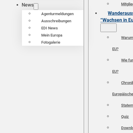
Mitgli
News
Wanderauss
Agenturmeldungen
“Wachsen in E
Ausschreibungen
EDI News
Mein Europa
Warum 
Fotogalerie
EU?
Wie fun
EU?
Chroni
Europäische
Statem
Quiz
Downl