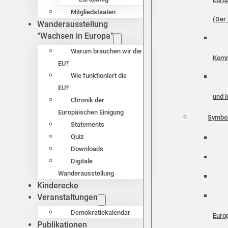
Mitgliedstaaten
(Der 
Wanderausstellung
“Wachsen in Europa”
Warum brauchen wir die
Komm
EU?
Wie funktioniert die
EU?
und I
Chronik der
Europäischen Einigung
Symbo
Statements
Quiz
Downloads
Digitale
Wanderausstellung
Kinderecke
Veranstaltungen
Demokratiekalendar
Euro
Publikationen