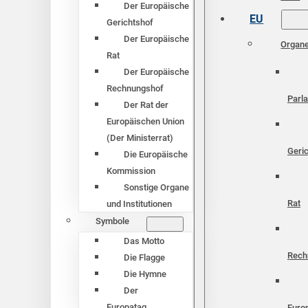
Der Europäische
EU
Gerichtshof
Der Europäische
Organ
Rat
Der Europäische
Rechnungshof
Parl
Der Rat der
Europäischen Union
(Der Ministerrat)
Geri
Die Europäische
Kommission
Sonstige Organe
Rat
und Institutionen
Symbole
Das Motto
Rech
Die Flagge
Die Hymne
Der
Europatag
Euro