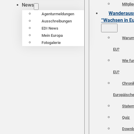
Mitgli
News
Wanderauss
Agenturmeldungen
“Wachsen in E
Ausschreibungen
EDI News
Mein Europa
Warum 
Fotogalerie
EU?
Wie fun
EU?
Chroni
Europäische
Statem
Quiz
Downl