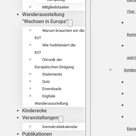
Mitgliedstaaten
(Der 
Wanderausstellung
“Wachsen in Europa”
Warum brauchen wir die
Komm
EU?
Wie funktioniert die
EU?
und I
Chronik der
Europäischen Einigung
Symbo
Statements
Quiz
Downloads
Digitale
Wanderausstellung
Kinderecke
Veranstaltungen
Demokratiekalendar
Euro
Publikationen