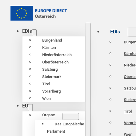
EDIs
EDIs
Burgenland
Burgen
Kärnten
Kärnte
Niederösterreich
Oberösterreich
Nieder
Salzburg
Oberös
Steiermark
Tirol
Salzbu
Vorarlberg
Wien
Steier
EU
Tirol
Organe
Vorarl
Das Europäische
Parlament
Wien