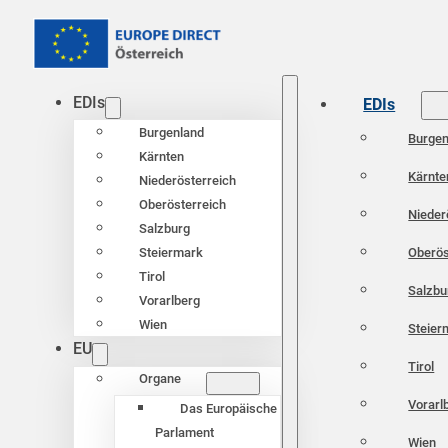
EDIs
EDIs
Burgenland
Burgen
Kärnten
Kärnte
Niederösterreich
Oberösterreich
Nieder
Salzburg
Oberös
Steiermark
Tirol
Salzbu
Vorarlberg
Wien
Steier
EU
Tirol
Organe
Vorarl
Das Europäische
Parlament
Wien