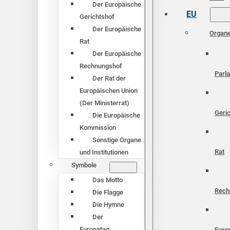
Der Europäische
EU
Gerichtshof
Der Europäische
Organ
Rat
Der Europäische
Rechnungshof
Parl
Der Rat der
Europäischen Union
(Der Ministerrat)
Geri
Die Europäische
Kommission
Sonstige Organe
Rat
und Institutionen
Symbole
Das Motto
Rech
Die Flagge
Die Hymne
Der
Europatag
Euro