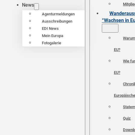
Mitgli
News
Wanderauss
Agenturmeldungen
“Wachsen in E
Ausschreibungen
EDI News
Mein Europa
Warum 
Fotogalerie
EU?
Wie fun
EU?
Chroni
Europäische
Statem
Quiz
Downl