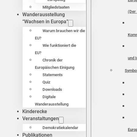
Mitgliedstaaten
(Der 
Wanderausstellung
“Wachsen in Europa”
Warum brauchen wir die
Komm
EU?
Wie funktioniert die
EU?
und I
Chronik der
Europäischen Einigung
Symbo
Statements
Quiz
Downloads
Digitale
Wanderausstellung
Kinderecke
Veranstaltungen
Demokratiekalendar
Euro
Publikationen