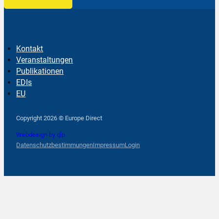
Kontakt
Veranstaltungen
Publikationen
EDIs
EU
Follow us on Facebook
Follow us on Instagram
Follow us on YouTube
Copyright 2026 © Europe Direct
Webdesign by qlp
Datenschutzbestimmungen
Impressum
Login