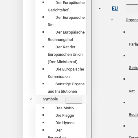
Der Europäische
EU
Gerichtshof
Der Europäische
Organ
Rat
Der Europäische
Rechnungshof
Parl
Der Rat der
Europäischen Union
(Der Ministerrat)
Geri
Die Europäische
Kommission
Sonstige Organe
Rat
und Institutionen
Symbole
Das Motto
Rech
Die Flagge
Die Hymne
Der
Europatag
Euro