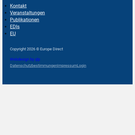
Kontakt
Veranstaltungen
Publikationen
EDIs
EU
Follow us on Facebook
Follow us on Instagram
Follow us on YouTube
Copyright 2026 © Europe Direct
Webdesign by qlp
Datenschutzbestimmungen
Impressum
Login