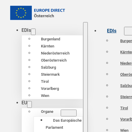
EDIs
EDIs
Burgenland
Burgen
Kärnten
Kärnte
Niederösterreich
Oberösterreich
Nieder
Salzburg
Oberös
Steiermark
Tirol
Salzbu
Vorarlberg
Wien
Steier
EU
Tirol
Organe
Vorarl
Das Europäische
Parlament
Wien