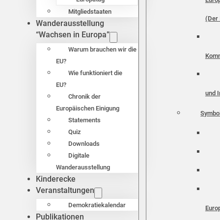
Mitgliedstaaten
(Der 
Wanderausstellung
“Wachsen in Europa”
Warum brauchen wir die
Komm
EU?
Wie funktioniert die
EU?
und I
Chronik der
Europäischen Einigung
Symbo
Statements
Quiz
Downloads
Digitale
Wanderausstellung
Kinderecke
Veranstaltungen
Demokratiekalendar
Euro
Publikationen