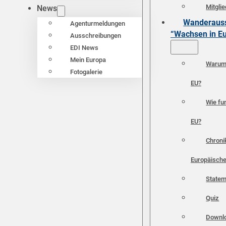
Mitgli
News
Wanderauss
Agenturmeldungen
“Wachsen in E
Ausschreibungen
EDI News
Mein Europa
Warum 
Fotogalerie
EU?
Wie fun
EU?
Chroni
Europäische
Statem
Quiz
Downl