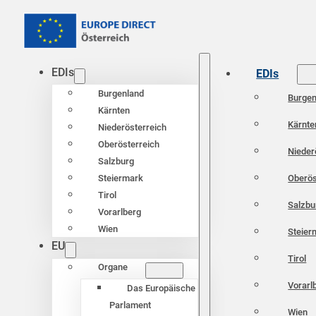
EDIs
EDIs
Burgenland
Burgen
Kärnten
Kärnte
Niederösterreich
Oberösterreich
Nieder
Salzburg
Oberös
Steiermark
Tirol
Salzbu
Vorarlberg
Wien
Steier
EU
Tirol
Organe
Vorarl
Das Europäische
Parlament
Wien