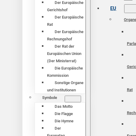
Der Europäische
EU
Gerichtshof
Der Europäische
Organ
Rat
Der Europäische
Rechnungshof
Parl
Der Rat der
Europäischen Union
(Der Ministerrat)
Geri
Die Europäische
Kommission
Sonstige Organe
Rat
und Institutionen
Symbole
Das Motto
Rech
Die Flagge
Die Hymne
Der
Europatag
Euro