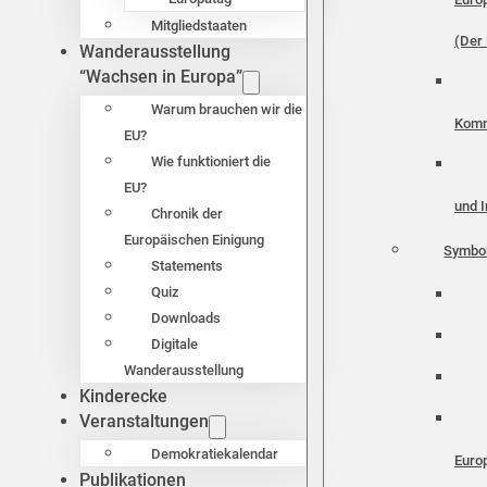
Mitgliedstaaten
(Der 
Wanderausstellung
“Wachsen in Europa”
Warum brauchen wir die
Komm
EU?
Wie funktioniert die
EU?
und I
Chronik der
Europäischen Einigung
Symbo
Statements
Quiz
Downloads
Digitale
Wanderausstellung
Kinderecke
Veranstaltungen
Demokratiekalendar
Euro
Publikationen