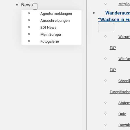
Mitgli
News
Wanderauss
Agenturmeldungen
“Wachsen in E
Ausschreibungen
EDI News
Mein Europa
Warum 
Fotogalerie
EU?
Wie fun
EU?
Chroni
Europäische
Statem
Quiz
Downl