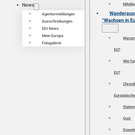
Mitgli
News
Wanderauss
Agenturmeldungen
“Wachsen in E
Ausschreibungen
EDI News
Mein Europa
Warum 
Fotogalerie
EU?
Wie fun
EU?
Chroni
Europäische
Statem
Quiz
Downl