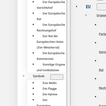
Der Europäische
EU
Gerichtshof
Der Europäische
Organ
Rat
Der Europäische
Rechnungshof
Parl
Der Rat der
Europäischen Union
(Der Ministerrat)
Geri
Die Europäische
Kommission
Sonstige Organe
Rat
und Institutionen
Symbole
Das Motto
Rech
Die Flagge
Die Hymne
Der
Europatag
Euro