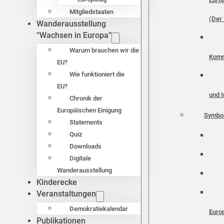
Mitgliedstaaten
(Der 
Wanderausstellung
“Wachsen in Europa”
Warum brauchen wir die
Komm
EU?
Wie funktioniert die
EU?
und I
Chronik der
Europäischen Einigung
Symbo
Statements
Quiz
Downloads
Digitale
Wanderausstellung
Kinderecke
Veranstaltungen
Demokratiekalendar
Euro
Publikationen