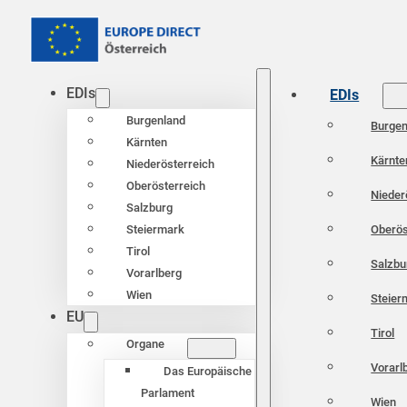
EDIs
EDIs
Burgenland
Burgen
Kärnten
Kärnte
Niederösterreich
Oberösterreich
Nieder
Salzburg
Oberös
Steiermark
Tirol
Salzbu
Vorarlberg
Wien
Steier
EU
Tirol
Organe
Vorarl
Das Europäische
Parlament
Wien