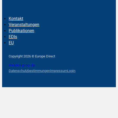
Kontakt
Veranstaltungen
Publikationen
EDIs
EU
Follow us on Facebook
Follow us on Instagram
Follow us on YouTube
Copyright 2026 © Europe Direct
Webdesign by qlp
Datenschutzbestimmungen
Impressum
Login