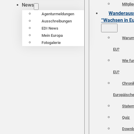
Mitgli
News
Wanderauss
Agenturmeldungen
“Wachsen in E
Ausschreibungen
EDI News
Mein Europa
Warum 
Fotogalerie
EU?
Wie fun
EU?
Chroni
Europäische
Statem
Quiz
Downl