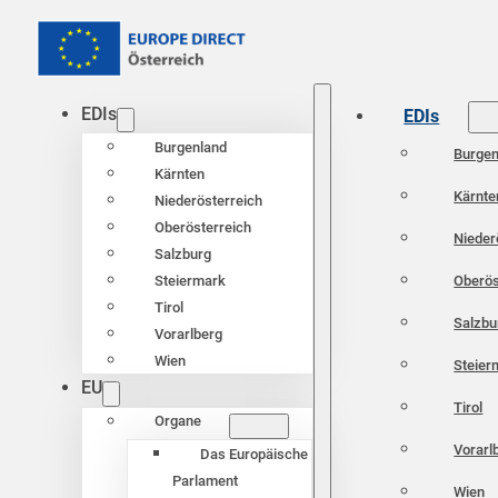
EDIs
EDIs
Burgenland
Burgen
Kärnten
Kärnte
Niederösterreich
Oberösterreich
Nieder
Salzburg
Oberös
Steiermark
Tirol
Salzbu
Vorarlberg
Wien
Steier
EU
Tirol
Organe
Vorarl
Das Europäische
Parlament
Wien