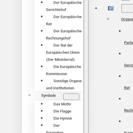
Der Europäische
EU
Gerichtshof
Der Europäische
Organ
Rat
Der Europäische
Rechnungshof
Parl
Der Rat der
Europäischen Union
(Der Ministerrat)
Geri
Die Europäische
Kommission
Sonstige Organe
Rat
und Institutionen
Symbole
Das Motto
Rech
Die Flagge
Die Hymne
Der
Europatag
Euro