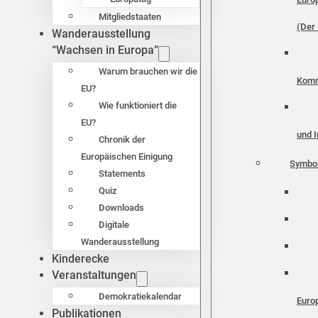
Mitgliedstaaten
(Der 
Wanderausstellung
“Wachsen in Europa”
Warum brauchen wir die
Komm
EU?
Wie funktioniert die
EU?
und I
Chronik der
Europäischen Einigung
Symbo
Statements
Quiz
Downloads
Digitale
Wanderausstellung
Kinderecke
Veranstaltungen
Demokratiekalendar
Euro
Publikationen