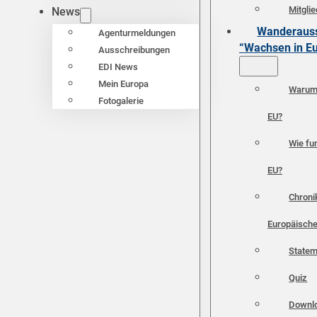
Mitgli
News
Wanderauss
Agenturmeldungen
“Wachsen in E
Ausschreibungen
EDI News
Mein Europa
Warum 
Fotogalerie
EU?
Wie fun
EU?
Chroni
Europäische
Statem
Quiz
Downl