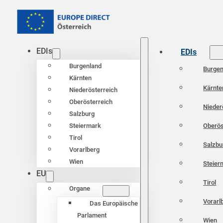
EDIs
EDIs
Burgenland
Burgen
Kärnten
Kärnte
Niederösterreich
Oberösterreich
Nieder
Salzburg
Oberös
Steiermark
Tirol
Salzbu
Vorarlberg
Wien
Steier
EU
Tirol
Organe
Vorarl
Das Europäische
Parlament
Wien