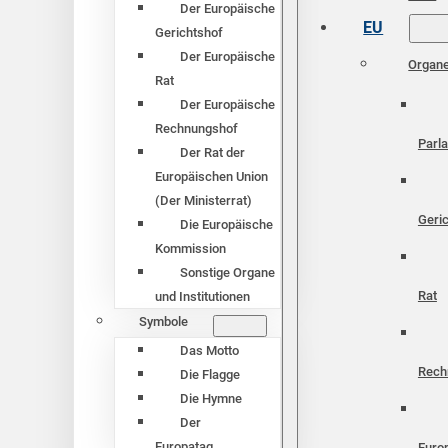
Der Europäische
EU
Gerichtshof
Der Europäische
Organ
Rat
Der Europäische
Rechnungshof
Parl
Der Rat der
Europäischen Union
(Der Ministerrat)
Geri
Die Europäische
Kommission
Sonstige Organe
Rat
und Institutionen
Symbole
Das Motto
Rech
Die Flagge
Die Hymne
Der
Europatag
Euro