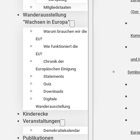
Mitgliedstaaten
(Der 
Wanderausstellung
“Wachsen in Europa”
Warum brauchen wir die
Komm
EU?
Wie funktioniert die
EU?
und I
Chronik der
Europäischen Einigung
Symbo
Statements
Quiz
Downloads
Digitale
Wanderausstellung
Kinderecke
Veranstaltungen
Demokratiekalendar
Euro
Publikationen