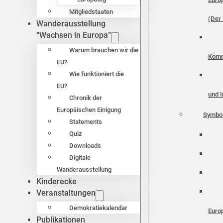
Mitgliedstaaten
(Der 
Wanderausstellung
“Wachsen in Europa”
Warum brauchen wir die
Komm
EU?
Wie funktioniert die
EU?
und I
Chronik der
Europäischen Einigung
Symbo
Statements
Quiz
Downloads
Digitale
Wanderausstellung
Kinderecke
Veranstaltungen
Demokratiekalendar
Euro
Publikationen