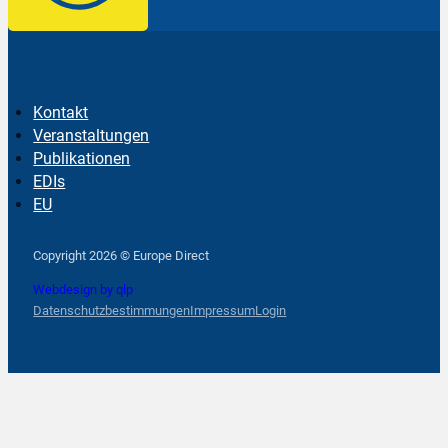
Kontakt
Veranstaltungen
Publikationen
EDIs
EU
Follow us on Facebook
Follow us on Instagram
Follow us on YouTube
Copyright 2026 © Europe Direct
Webdesign by qlp
Datenschutzbestimmungen
Impressum
Login