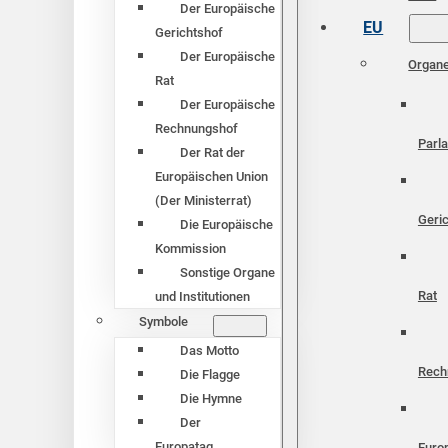
Der Europäische
EU
Gerichtshof
Der Europäische
Organ
Rat
Der Europäische
Rechnungshof
Parl
Der Rat der
Europäischen Union
(Der Ministerrat)
Geri
Die Europäische
Kommission
Sonstige Organe
Rat
und Institutionen
Symbole
Das Motto
Rech
Die Flagge
Die Hymne
Der
Europatag
Euro