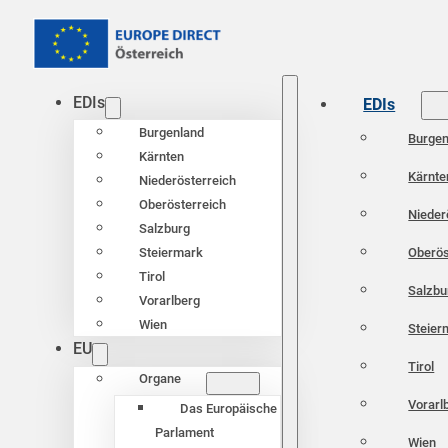
EDIs
EDIs
Burgenland
Burgen
Kärnten
Kärnte
Niederösterreich
Oberösterreich
Nieder
Salzburg
Oberös
Steiermark
Tirol
Salzbu
Vorarlberg
Wien
Steier
EU
Tirol
Organe
Vorarl
Das Europäische
Parlament
Wien