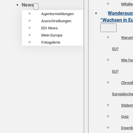
Mitgli
News
Wanderauss
Agenturmeldungen
“Wachsen in E
Ausschreibungen
EDI News
Mein Europa
Warum 
Fotogalerie
EU?
Wie fun
EU?
Chroni
Europäische
Statem
Quiz
Downl