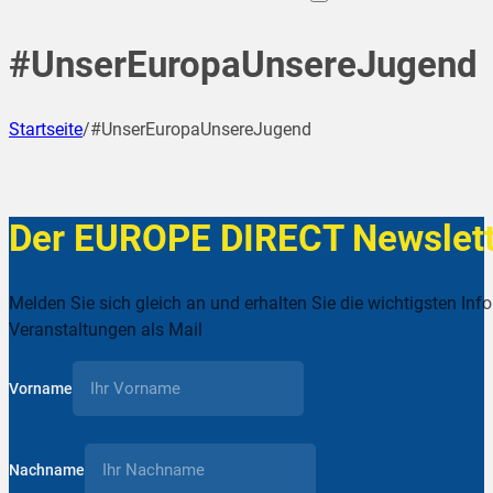
#UnserEuropaUnsereJugend
Startseite
/
#UnserEuropaUnsereJugend
Der EUROPE DIRECT Newslett
Melden Sie sich gleich an und erhalten Sie die wichtigsten Inf
Veranstaltungen als Mail
Vorname
Nachname