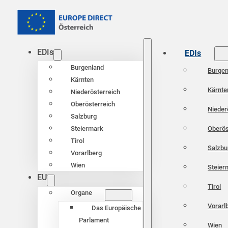
EDIs
EDIs
Burgenland
Burgen
Kärnten
Kärnte
Niederösterreich
Oberösterreich
Nieder
Salzburg
Oberös
Steiermark
Tirol
Salzbu
Vorarlberg
Wien
Steier
EU
Tirol
Organe
Vorarl
Das Europäische
Parlament
Wien