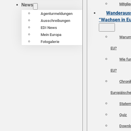
Mitgli
News
Wanderauss
Agenturmeldungen
“Wachsen in E
Ausschreibungen
EDI News
Mein Europa
Warum 
Fotogalerie
EU?
Wie fun
EU?
Chroni
Europäische
Statem
Quiz
Downl