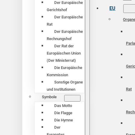
Der Europäische
EU
Gerichtshof
Der Europäische
Organ
Rat
Der Europäische
Rechnungshof
Parl
Der Rat der
Europäischen Union
(Der Ministerrat)
Geri
Die Europäische
Kommission
Sonstige Organe
Rat
und Institutionen
Symbole
Das Motto
Rech
Die Flagge
Die Hymne
Der
Europatag
Euro