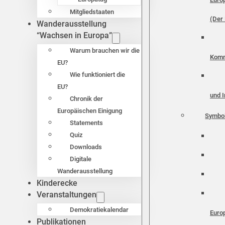
Mitgliedstaaten
(Der 
Wanderausstellung
“Wachsen in Europa”
Warum brauchen wir die
Komm
EU?
Wie funktioniert die
EU?
und I
Chronik der
Europäischen Einigung
Symbo
Statements
Quiz
Downloads
Digitale
Wanderausstellung
Kinderecke
Veranstaltungen
Demokratiekalendar
Euro
Publikationen