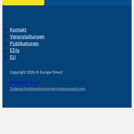
Kontakt
Veranstaltungen
Publikationen
EDIs
EU
Follow us on Facebook
Follow us on Instagram
Follow us on YouTube
Copyright 2026 © Europe Direct
Webdesign by qlp
Datenschutzbestimmungen
Impressum
Login