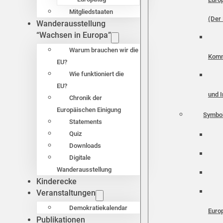
Mitgliedstaaten
(Der 
Wanderausstellung
“Wachsen in Europa”
Warum brauchen wir die
Komm
EU?
Wie funktioniert die
EU?
und I
Chronik der
Europäischen Einigung
Symbo
Statements
Quiz
Downloads
Digitale
Wanderausstellung
Kinderecke
Veranstaltungen
Demokratiekalendar
Euro
Publikationen