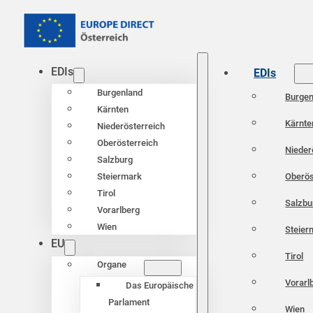
EDIs
EDIs
Burgenland
Burgen
Kärnten
Kärnte
Niederösterreich
Oberösterreich
Nieder
Salzburg
Oberös
Steiermark
Tirol
Salzbu
Vorarlberg
Wien
Steier
EU
Tirol
Organe
Vorarl
Das Europäische
Parlament
Wien