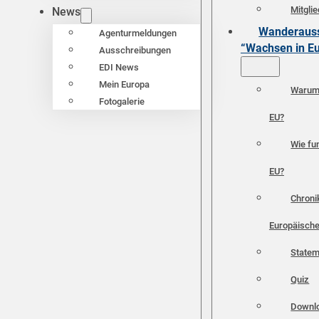
Mitgli
News
Wanderauss
Agenturmeldungen
“Wachsen in E
Ausschreibungen
EDI News
Mein Europa
Warum 
Fotogalerie
EU?
Wie fun
EU?
Chroni
Europäische
Statem
Quiz
Downl