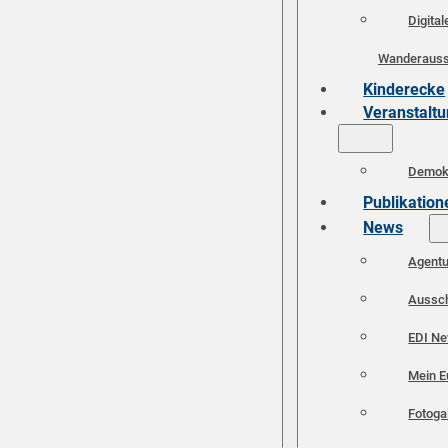
Digital
Wanderauss
Kinderecke
Veranstalt
Demokr
Publikation
News
Agent
Aussc
EDI N
Mein E
Fotoga