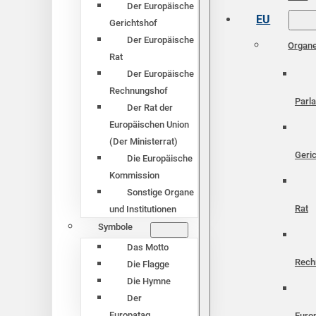
Der Europäische
EU
Gerichtshof
Der Europäische
Organ
Rat
Der Europäische
Rechnungshof
Parl
Der Rat der
Europäischen Union
(Der Ministerrat)
Geri
Die Europäische
Kommission
Sonstige Organe
Rat
und Institutionen
Symbole
Das Motto
Rech
Die Flagge
Die Hymne
Der
Europatag
Euro