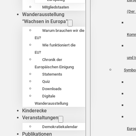
Mitgliedstaaten
(Der 
Wanderausstellung
“Wachsen in Europa”
Warum brauchen wir die
Komm
EU?
Wie funktioniert die
EU?
und I
Chronik der
Europäischen Einigung
Symbo
Statements
Quiz
Downloads
Digitale
Wanderausstellung
Kinderecke
Veranstaltungen
Demokratiekalendar
Euro
Publikationen