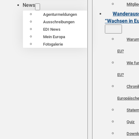
Mitgli
News
Wanderauss
Agenturmeldungen
“Wachsen in E
Ausschreibungen
EDI News
Mein Europa
Warum 
Fotogalerie
EU?
Wie fun
EU?
Chroni
Europäische
Statem
Quiz
Downl