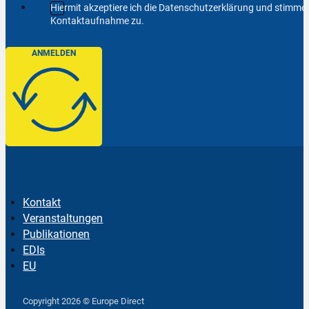
Hiermit akzeptiere ich die Datenschutzerklärung und stimm
Kontaktaufnahme zu.
ANMELDEN
Kontakt
Veranstaltungen
Publikationen
EDIs
EU
Follow us on Facebook
Follow us on Instagram
Follow us on YouTube
Copyright 2026 © Europe Direct