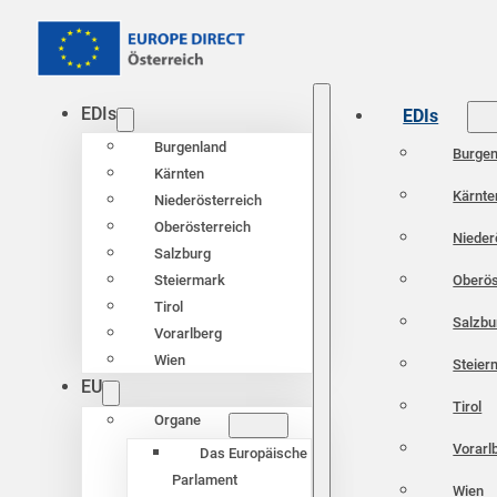
EDIs
EDIs
Burgenland
Burgen
Kärnten
Kärnte
Niederösterreich
Oberösterreich
Nieder
Salzburg
Oberös
Steiermark
Tirol
Salzbu
Vorarlberg
Wien
Steier
EU
Tirol
Organe
Vorarl
Das Europäische
Parlament
Wien