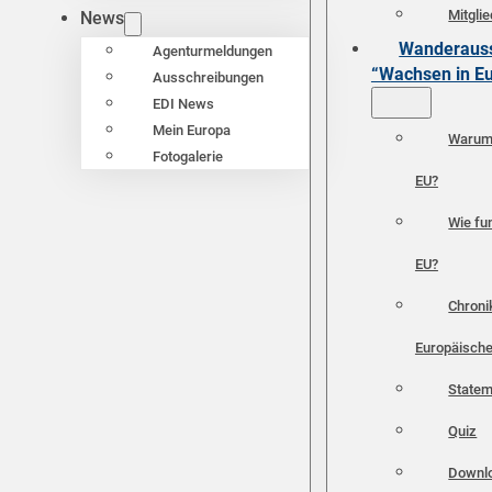
Mitgli
News
Wanderauss
Agenturmeldungen
“Wachsen in E
Ausschreibungen
EDI News
Mein Europa
Warum 
Fotogalerie
EU?
Wie fun
EU?
Chroni
Europäische
Statem
Quiz
Downl