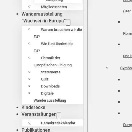
Mitgliedstaaten
(Der 
Wanderausstellung
“Wachsen in Europa”
Warum brauchen wir die
Komm
EU?
Wie funktioniert die
EU?
und I
Chronik der
Europäischen Einigung
Symbo
Statements
Quiz
Downloads
Digitale
Wanderausstellung
Kinderecke
Veranstaltungen
Demokratiekalendar
Euro
Publikationen