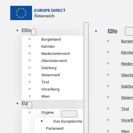
EDIs
EDIs
Burgenland
Burgen
Kärnten
Kärnte
Niederösterreich
Oberösterreich
Nieder
Salzburg
Oberös
Steiermark
Tirol
Salzbu
Vorarlberg
Wien
Steier
EU
Tirol
Organe
Vorarl
Das Europäische
Parlament
Wien