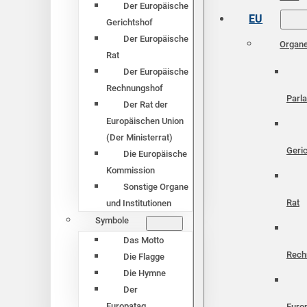
Der Europäische
EU
Gerichtshof
Der Europäische
Organ
Rat
Der Europäische
Rechnungshof
Parl
Der Rat der
Europäischen Union
(Der Ministerrat)
Geri
Die Europäische
Kommission
Sonstige Organe
Rat
und Institutionen
Symbole
Das Motto
Rech
Die Flagge
Die Hymne
Der
Europatag
Euro